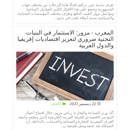
تعرف مدينة عين دراهم اقبالا هاما للرحلات من مختلف جهات
الجمهورية وشجع على هذا الاقبال الكبير العوامل المناخية
وتواصل نزول الغيث النافع.وتعرف مختلف المؤسسات الشبابية
والسياحية نسبة امتلاء بلغت في حدود...
المغرب - مزور: الاستثمار في البنيات
التحتية ضروري لتعزيز اقتصاديات إفريقيا
والدول العربية
22 ديسمبر 2023
الأخبار
أكد وزير الصناعة والتجارة، رياض مزور، خلال افتتاح أعمال
المؤتمر الاقتصادي للغرفة العربية الإفريقية الذي تنظمه جامعة
الغرف المغربية للتجارة والصناعة والخدمات، بالداخلة، أن
المملكة تعد حلقة وصل طبيعية ن...