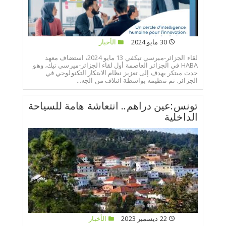
30 مايو 2024
الأخبار
لقاء الجزائر-ميرسي تيكفي 13 مايو 2024، استضاف معهد
HABA في الجزائر العاصمة أول لقاء الجزائر-ميرسي تيك، وهو
حدث مبتكر يهدف إلى تعزيز نظام الابتكار التكنولوجي في
الجزائر. تم تنظيمه بواسطة ائتلاف من الجه...
تونس:عين دراهم.. انتعاشة هامة للسياحة
الداخلية
22 ديسمبر 2023
الأخبار