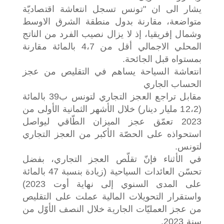
يشار الى ان "تونس تسجل انتعاشة اقتصاديّة
متواضعة، مقارنة بدول منطقة الشرق الاوسط
وشمال إفريقيا، إذ لا يزال نصيب الفرد من الناتج
المحلي الاجمالي أقل من 4،7 بالمائة مقارنة
بمستواه قبل الجائحة.
انتعاشة السياحة يساهم في التقليص من عجز
الحساب الجاري
مقابل تراجع العجز التجاري لتونس ب39 بالمائة
(12،2 مليار دينار) خلال الأشهر الثمانية الأولى من
2023 تعمّق عجز الميزان الطّاقي ليواصل
استحواذه على الحصّة الأكبر من العجز التجاري
لتونس.
في الأثناء فإنّ تقلّص العجز التجاري، بفضل
تحسّن العائدات السياحية (زيادة بنسبة 47 بالمائة
على المدى السنوي إلى نهاية أوت 2023)
واستقرار التحويلات المالية عملت على التقليص
من عجز العمليّات الجارية خلال النصف الأوّل من
سنة 2023.