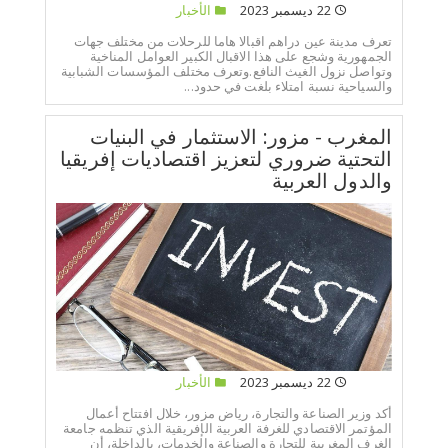
22 ديسمبر 2023
الأخبار
تعرف مدينة عين دراهم اقبالا هاما للرحلات من مختلف جهات
الجمهورية وشجع على هذا الاقبال الكبير العوامل المناخية
وتواصل نزول الغيث النافع.وتعرف مختلف المؤسسات الشبابية
والسياحية نسبة امتلاء بلغت في حدود...
المغرب - مزور: الاستثمار في البنيات
التحتية ضروري لتعزيز اقتصاديات إفريقيا
والدول العربية
22 ديسمبر 2023
الأخبار
أكد وزير الصناعة والتجارة، رياض مزور، خلال افتتاح أعمال
المؤتمر الاقتصادي للغرفة العربية الإفريقية الذي تنظمه جامعة
الغرف المغربية للتجارة والصناعة والخدمات، بالداخلة، أن