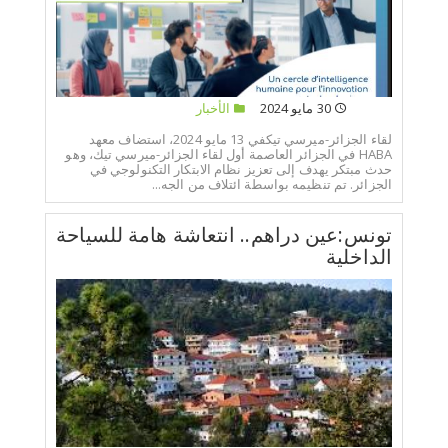
30 مايو 2024
الأخبار
لقاء الجزائر-ميرسي تيكفي 13 مايو 2024، استضاف معهد
HABA في الجزائر العاصمة أول لقاء الجزائر-ميرسي تيك، وهو
حدث مبتكر يهدف إلى تعزيز نظام الابتكار التكنولوجي في
الجزائر. تم تنظيمه بواسطة ائتلاف من الجه...
تونس:عين دراهم.. انتعاشة هامة للسياحة
الداخلية