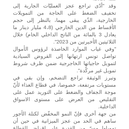
وقد "أدّى تراجع عجز العمليّات الجارية إلى
تخفيف الضغط على الحاجة من التمويلات
الخارجية، الذّي يبقى مهما، بالنظر إلى حجم
الأقساط من الدين الخارجي (4،8 مليار دينار ما
يعادل 3 بالمائة من الناتج الداخلي الخام) خلال
الثلاثيتين الأخيرتين من 2023".
"وفي غياب الموارد الخاصذة لرؤوس الأموال
تواصل تونس ارتهانها إلى القروض السيادية
لتمويل حاجياتها الخاجرجية ضمن ظرف شروط
تمويل غير مركّدة".
وتبرز الوثيقة تراجع التضخم، وإن بقي في
مستويات مرتفعة، خصوصا، في قطاع الغذاء لأنّ
موجة الجفاف والضغط على التوريد عمل على
التقليص من العرض على مستوى الاسواق
الداخلية.
من جهة أخرى فإنّ النمو المخفّض لكتلة الأجور
ساهم في الحد من عجز الميزانية في حين أن
تمويلها مسّ من القدرة على إقراض القطاع