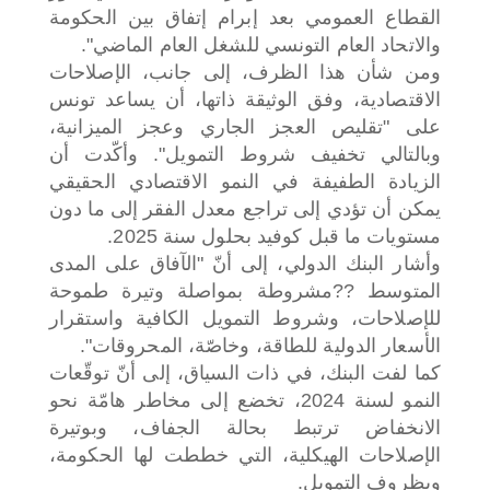
القطاع العمومي بعد إبرام إتفاق بين الحكومة
والاتحاد العام التونسي للشغل العام الماضي".
ومن شأن هذا الظرف، إلى جانب، الإصلاحات
الاقتصادية، وفق الوثيقة ذاتها، أن يساعد تونس
على "تقليص العجز الجاري وعجز الميزانية،
وبالتالي تخفيف شروط التمويل". وأكّدت أن
الزيادة الطفيفة في النمو الاقتصادي الحقيقي
يمكن أن تؤدي إلى تراجع معدل الفقر إلى ما دون
مستويات ما قبل كوفيد بحلول سنة 2025.
وأشار البنك الدولي، إلى أنّ "الآفاق على المدى
المتوسط ??مشروطة بمواصلة وتيرة طموحة
للإصلاحات، وشروط التمويل الكافية واستقرار
الأسعار الدولية للطاقة، وخاصّة، المحروقات".
كما لفت البنك، في ذات السياق، إلى أنّ توقّعات
النمو لسنة 2024، تخضع إلى مخاطر هامّة نحو
الانخفاض ترتبط بحالة الجفاف، وبوتيرة
الإصلاحات الهيكلية، التي خططت لها الحكومة،
وبظروف التمويل.