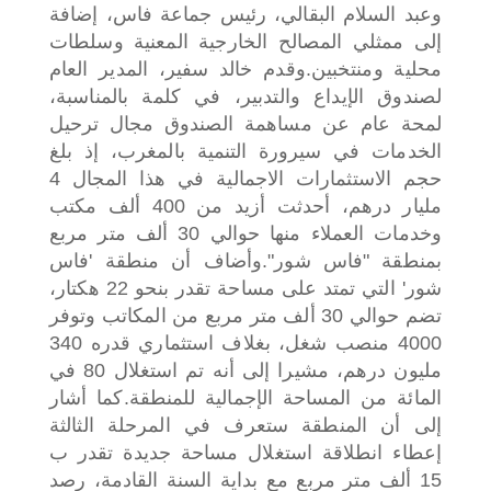
وعبد السلام البقالي، رئيس جماعة فاس، إضافة
إلى ممثلي المصالح الخارجية المعنية وسلطات
محلية ومنتخبين.
وقدم خالد سفير، المدير العام
لصندوق الإيداع والتدبير، في كلمة بالمناسبة،
لمحة عام عن مساهمة الصندوق مجال ترحيل
الخدمات في سيرورة التنمية بالمغرب، إذ بلغ
حجم الاستثمارات الاجمالية في هذا المجال 4
مليار درهم، أحدثت أزيد من 400 ألف مكتب
وخدمات العملاء منها حوالي 30 ألف متر مربع
بمنطقة "فاس شور".
وأضاف أن منطقة 'فاس
شور' التي تمتد على مساحة تقدر بنحو 22 هكتار،
تضم حوالي 30 ألف متر مربع من المكاتب وتوفر
4000 منصب شغل، بغلاف استثماري قدره 340
مليون درهم، مشيرا إلى أنه تم استغلال 80 في
المائة من المساحة الإجمالية للمنطقة.
كما أشار
إلى أن المنطقة ستعرف في المرحلة الثالثة
إعطاء انطلاقة استغلال مساحة جديدة تقدر ب
15 ألف متر مربع مع بداية السنة القادمة، رصد