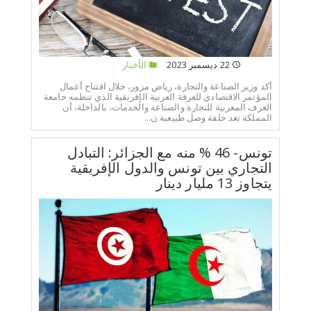
22 ديسمبر 2023
الأخبار
أكد وزير الصناعة والتجارة، رياض مزور، خلال افتتاح أعمال
المؤتمر الاقتصادي للغرفة العربية الإفريقية الذي تنظمه جامعة
الغرف المغربية للتجارة والصناعة والخدمات، بالداخلة، أن
المملكة تعد حلقة وصل طبيعية ن...
تونس- 46 % منه مع الجزائر: التبادل
التجاري بين تونس والدول الإفريقية
يتجاوز 13 مليار دينار