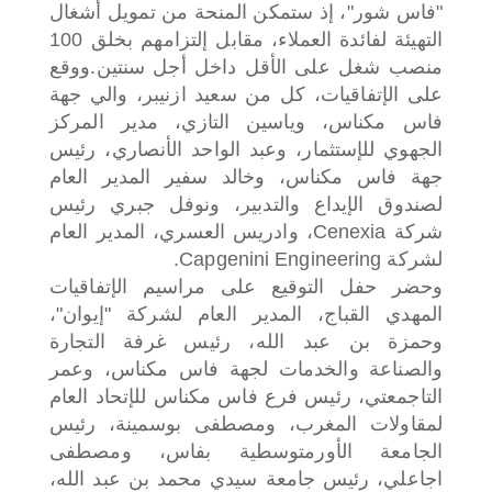
"فاس شور"، إذ ستمكن المنحة من تمويل أشغال
التهيئة لفائدة العملاء، مقابل إلتزامهم بخلق 100
منصب شغل على الأقل داخل أجل سنتين.
ووقع
على الإتفاقيات، كل من سعيد ازنيبر، والي جهة
فاس مكناس، وياسين التازي، مدير المركز
الجهوي للإستثمار، وعبد الواحد الأنصاري، رئيس
جهة فاس مكناس، وخالد سفير المدير العام
لصندوق الإيداع والتدبير، ونوفل جبري رئيس
شركة Cenexia، وادريس العسري، المدير العام
لشركة Capgenini Engineering.
وحضر حفل التوقيع على مراسيم الإتفاقيات
المهدي القباج، المدير العام لشركة "إيوان"،
وحمزة بن عبد الله، رئيس غرفة التجارة
والصناعة والخدمات لجهة فاس مكناس، وعمر
التاجمعتي، رئيس فرع فاس مكناس للإتحاد العام
لمقاولات المغرب، ومصطفى بوسمينة، رئيس
الجامعة الأورمتوسطية بفاس، ومصطفى
اجاعلي، رئيس جامعة سيدي محمد بن عبد الله،