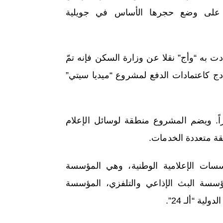
 على وضع حجرها الأساس في جويلية
ت به “وأج” نقلا عن وزارة السكن فإنه تمّ
ار دج كرخص إلتزام “رخص برنامج”. و60 مليار دج كاعتمادات الدفع لمشروع “ميديا سيتي”
 المدينة الإعلامية الجديدة، على مساحة 74 هكتاراً. ويضم المشروع منطقة لوسائل الإعلام
قة متعددة الخدمات.
سات الإعلامية الوطنية، وهي المؤسسة
، مؤسسة البث الإذاعي والتلفزي، المؤسسة
ية “ألـ 24”.