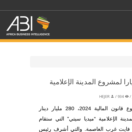
اختر قطاع / القطاعات
ئر:رصد 280 مليارا لمشروع المدينة الإعلامية
حدد الفرع
HEJER
934 /
رصد مشروع قانون المالية 2024، 280 مليار دينار
دينة الإعلامية “ميديا سيتي” التي ستقام
اد فايت غرب العاصمة. والتي أشرف رئيس