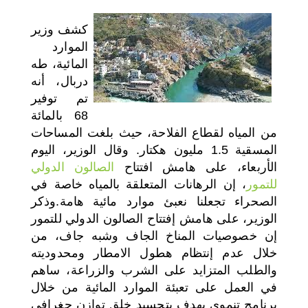
اختر بلدا/بلدان
كشف وزير
الموارد
المائية، طه
دربال، أنه
تم توفير
68 بالمائة
من المياه لقطاع الفلاحة، حيث بلغت المساحات
المسقية 1.5 مليون هكتار.
وقال الوزير، اليوم
الأربعاء، على هامش افتتاح
الصالون الدولي
للتمور
، إن الرهانات
ا
لمتعلقة بالمياه خاصة في
الصحراء تجعلنا نعبئ موارد مائية هامة.وذكر
الوزير، على هامش إفتتاح الصالون الدولي للتمور
إن خصوصيات المناخ الجاف وشبه جاف، من
خلال عدم إنتظام هطول الامطار ومحدوديته
والطلب المتزايد على الشرب والزراعة، ساهم
في العمل على تعبئة الموارد المائية من خلال
برنامج تنموي يهدف بتجسيد خلق توازن جغرافي