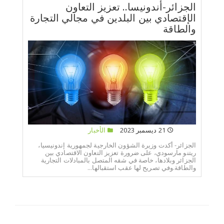
الجزائر-أندونيسا.. تعزيز التعاون
الإقتصادي بين البلدين في مجالي التجارة
والطاقة
21 ديسمبر 2023
الأخبار
الجزائر- أكدت وزيرة الشؤون الخارجية لجمهورية إندونيسيا،
ريتنو مارسودي، على ضرورة تعزيز التعاون الاقتصادي بين
الجزائر وبلادها، خاصة في شقه المتصل بالمبادلات التجارية
والطاقة.وفي تصريح لها عقب استقبالها...