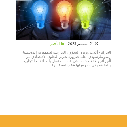
21 ديسمبر 2023
الأخبار
الجزائر- أكدت وزيرة الشؤون الخارجية لجمهورية إندونيسيا،
ريتنو مارسودي، على ضرورة تعزيز التعاون الاقتصادي بين
الجزائر وبلادها، خاصة في شقه المتصل بالمبادلات التجارية
والطاقة.وفي تصريح لها عقب استقبالها...