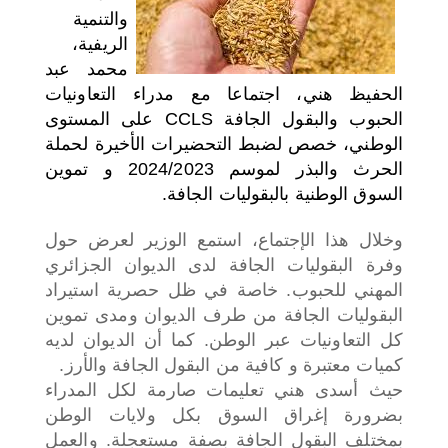
والتنمية
اختر بلدا/بلدان
الريفية،
محمد عبد
الحفيظ هني، اجتماعا مع مدراء التعاونيات
الحبوب والبقول الجافة CCLS على المستوى
الوطني، خصص لضبط التحضيرات الأخيرة لحملة
الحرث والبذر لموسم 2024/2023 و تموين
السوق الوطنية بالبقوليات الجافة.
وخلال هذا الإجتماع، استمع الوزير لعرض حول
وفرة البقوليات الجافة لدى الديوان الجزائري
المهني للحبوب. خاصة في ظل حصرية استيراد
البقوليات الجافة من طرف الديوان ومدى تموين
كل التعاونيات عبر الوطن. كما أن الديوان لديه
كميات معتبرة و كافية من البقول الجافة والأرز.
حيث أسدى هني تعليمات صارمة لكل المدراء
بضرورة إغراق السوق بكل ولايات الوطن
بمختلف البقول الجافة بصفة مستعجلة. والعمل