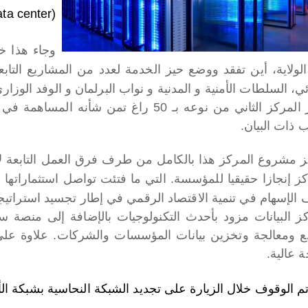
(Data center) حيز الخدمة ببلدية الخروب.
وجاء هذا خل
الولاية، أين تفقد ووضع حيز الخدمة لعدد من المشاريع الت
ئي، السلطات الأمنية و المدنية و نواب البرلمان و الوفد الوزار
يعتبر المركز الثاني من نوعه بـ 50 راغ تمن 
ذات البيان.
جز مشروع المركز هذا بالكامل من طرف فرق العمل التابعة لا
كز إنجازا حقيقيا للمؤسسة. التي ما فتئت تواصل استثماراتها
 الإسهام في تنمية الاقتصاد الرقمي في إطار تجسيد استراتيجي
ز البيانات مزود بأحدث التكنولوجيات بالإضافة إلى منصة 
ع ومعالجة وتخزين بيانات المؤسسات والشركات. علاوة على 
 عالية.
 الوقوف خلال الزيارة على تجديد الشبكة النحاسية بشبكة الألياف البصرية ( FTTH) 