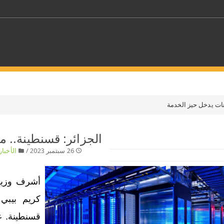
كلمات مفتاحية
انات يدخل حيز الخدمة
حدد ملفا
الجزائر: قسنطينة.. م
26 سبتمبر 2023 /
الأخبار
 بلدا/بلدان
حدد الفئة
أشرف وزير 
كريم بيبي 
قسنطينة. ع