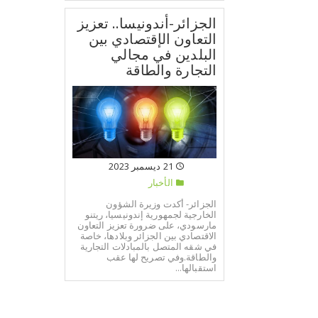
الجزائر-أندونيسا.. تعزيز
التعاون الإقتصادي بين
البلدين في مجالي
التجارة والطاقة
21 ديسمبر 2023
الأخبار
الجزائر- أكدت وزيرة الشؤون
الخارجية لجمهورية إندونيسيا، ريتنو
مارسودي، على ضرورة تعزيز التعاون
الاقتصادي بين الجزائر وبلادها، خاصة
في شقه المتصل بالمبادلات التجارية
والطاقة.وفي تصريح لها عقب
استقبالها...