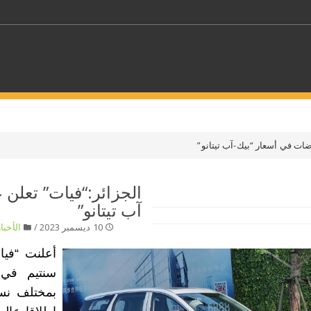
كلمات مفتاحية
ات في أسعار “بيك-آب تيتانو”
حدد ملفا
الجزائر:“فيات” تعلن
آب تيتانو”
 بلدا/بلدان
حدد الفئة
10 ديسمبر 2023 /
الأخبار
سنتيم في أ