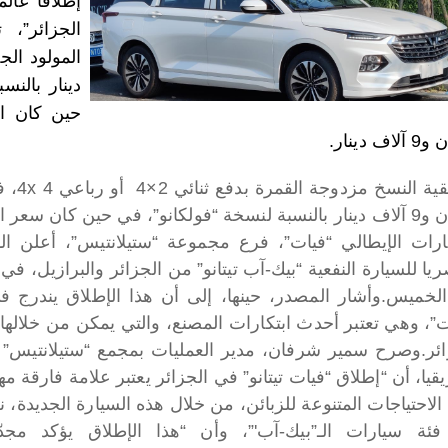
إطلاقا عالم
الجزائر”،
اف دينار.
ين كان سعر الإعلان الأولي 431 مليون سنتيم.
ارات الإيطالي “فيات”، فرع مجموعة “ستيلانتيس”، أعلن الأر
يا للسيارة النفعية “بيك-آب تيتانو” من الجزائر والبرازيل، ف
لخميس.
وأشار المصدر، حينها، إلى أن هذا الإطلاق يندرج ف
”، وهي تعتبر أحدث ابتكارات المصنع، والتي يمكن من خلالها الت
ئر.
وصرح سمير شرفان، مدير العمليات بمجمع “ستيلانتيس” 
قيا، أن “إطلاق “فيات تيتانو” في الجزائر يعتبر علامة فارقة 
 الاحتياجات المتنوعة للزبائن، من خلال هذه السيارة الجديدة،
ئة سيارات الـ”بيك-آب'”، وأن “هذا الإطلاق يؤكد مجدّد