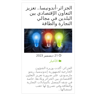
الجزائر-أندونيسا.. تعزيز
التعاون الإقتصادي بين
البلدين في مجالي
التجارة والطاقة
21 ديسمبر 2023
الأخبار
الجزائر- أكدت وزيرة الشؤون
الخارجية لجمهورية إندونيسيا، ريتنو
مارسودي، على ضرورة تعزيز التعاون
الاقتصادي بين الجزائر وبلادها، خاصة
في شقه المتصل بالمبادلات التجارية
والطاقة.وفي تصريح لها عقب
استقبالها...