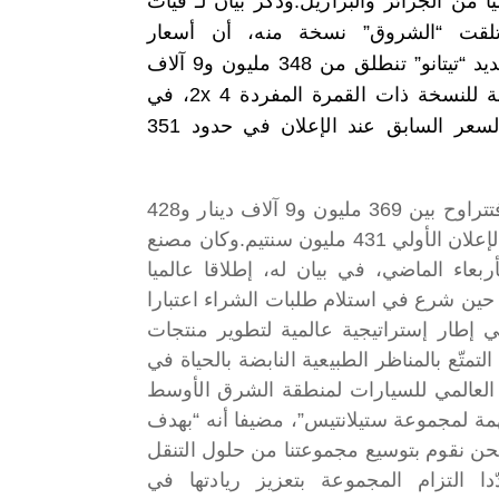
يا من الجزائر والبرازيل.
وذكر بيان لـ”فيات
 تلقت “الشروق” نسخة منه، أن أسعار
المولود الجديد “تيتانو” تنطلق من 348 مليون و9 آلاف
دينار بالنسبة للنسخة ذات القمرة المفردة 2x 4، في
حين كان السعر السابق عند الإعلان في حدود 351
أما بقية النسخ مزدوجة القمرة بدفع ثنائي 2×4 أو رباعي 4x 4، فتتراوح بين 369 مليون و9 آلاف دينار و428
وكان مصنع
بعاء الماضي، في بيان له، إطلاقا عالميا
ي حين شرع في استلام طلبات الشراء اعتبارا
ي إطار إستراتيجية عالمية لتطوير منتجات
متّع بالمناظر الطبيعية النابضة بالحياة في
العالمي للسيارات لمنطقة الشرق الأوسط
مهمة لمجموعة ستيلانتيس”، مضيفا أنه “بهدف
 نحن نقوم بتوسيع مجموعتنا من حلول التنقل
ا التزام المجموعة بتعزيز ريادتها في