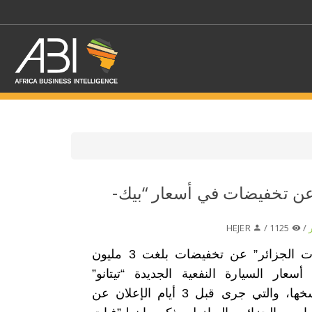
اختر قطاع / القطاعات
 عن تخفيضات في أسعار “بيك-
حدد الفرع
HEJER
1125 /
/
أعلنت “فيات الجزائر” عن تخفيضات بلغت 3 مليون
سعار السيارة النفعية الجديدة “تيتانو”
بمختلف نسخها، والتي جرى قبل 3 أيام الإعلان عن