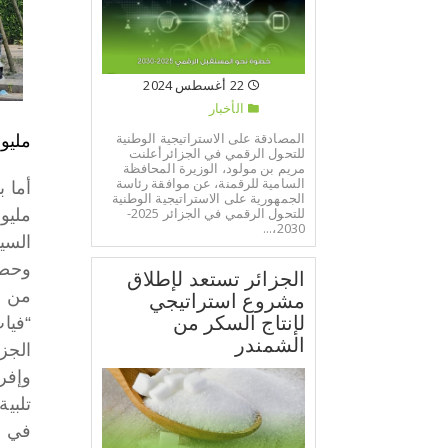
22 أغسطس 2024
الأخبار
المصادقة على الاستراتيجية الوطنية
مليون و9 آل
للتحول الرقمي في الجزائرأعلنت
مريم بن مولود، الوزيرة المحافظة
السامية للرقمنة، عن موافقة رئاسة
الجمهورية على الاستراتيجية الوطنية
للتحول الرقمي في الجزائر 2025-
مليون و9 آلاف دينار بالنسبة لنسخة “فولكانو”، في ح
2030،...
السي
وحصر
الجزائر تستعد لإطلاق
من ا
مشروع استراتيجي
لإنتاج السكر من
“فيات
الشمندر
الجزا
وإفري
تلبية
في ف