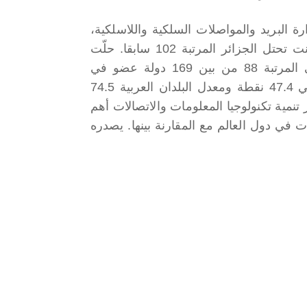
 البريد والمواصلات السلكية واللاسلكية،
فبعد أن كانت تحتل الجزائر المرتبة 102 سابقا. حلّت
الجزائر في المرتبة 88 من بين 169 دولة عضو في
الإتحاد بمعدل. قدر بـ 77.8 نقطة، مُتجاوزة بذلك المعدل الافريقي 47.4 نقطة ومعدل البلدان العربية 74.5
نمية تكنولوجيا المعلومات والاتصالات أهم
 في دول العالم مع المقارنة بينها. يصدره