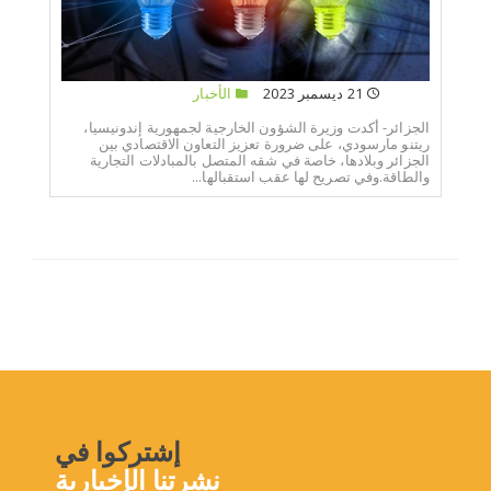
21 ديسمبر 2023
الأخبار
الجزائر- أكدت وزيرة الشؤون الخارجية لجمهورية إندونيسيا،
ريتنو مارسودي، على ضرورة تعزيز التعاون الاقتصادي بين
الجزائر وبلادها، خاصة في شقه المتصل بالمبادلات التجارية
والطاقة.وفي تصريح لها عقب استقبالها...
إشتركوا في
نشرتنا الإخبارية