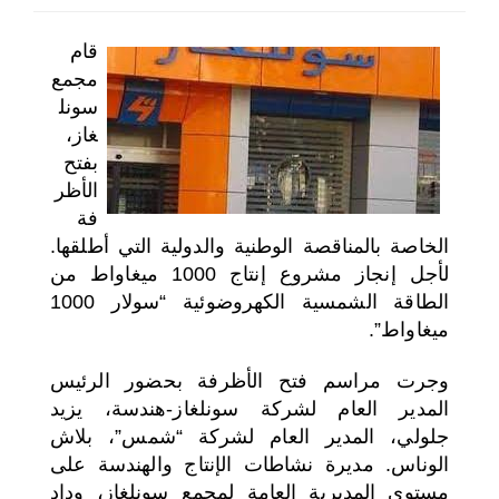
اختر بلدا/بلدان
قام
مجمع
سونل
غاز،
بفتح
الأظر
فة
الخاصة بالمناقصة الوطنية والدولية التي أطلقها.
لأجل إنجاز مشروع إنتاج 1000 ميغاواط من
الطاقة الشمسية الكهروضوئية “سولار 1000
ميغاواط”.
وجرت مراسم فتح الأظرفة بحضور الرئيس
المدير العام لشركة سونلغاز-هندسة، يزيد
جلولي، المدير العام لشركة “شمس”، بلاش
الوناس. مديرة نشاطات الإنتاج والهندسة على
مستوى المديرية العامة لمجمع سونلغاز، وداد