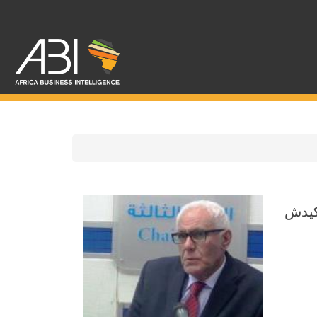
اختر قطاع / القطاعات
يدش
حدد الفرع