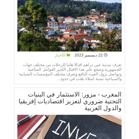
22 ديسمبر 2023
الأخبار
تعرف مدينة عين دراهم اقبالا هاما للرحلات من مختلف جهات
الجمهورية وشجع على هذا الاقبال الكبير العوامل المناخية
وتواصل نزول الغيث النافع.وتعرف مختلف المؤسسات الشبابية
والسياحية نسبة امتلاء بلغت في حدود...
المغرب - مزور: الاستثمار في البنيات
التحتية ضروري لتعزيز اقتصاديات إفريقيا
والدول العربية