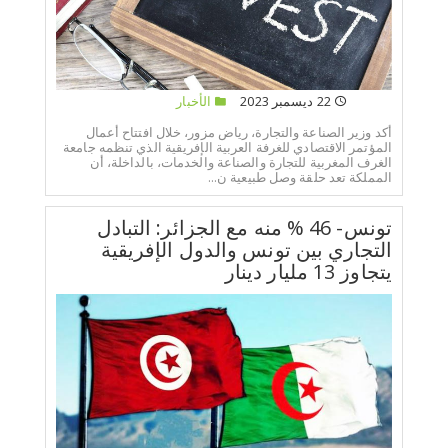
22 ديسمبر 2023
الأخبار
أكد وزير الصناعة والتجارة، رياض مزور، خلال افتتاح أعمال
المؤتمر الاقتصادي للغرفة العربية الإفريقية الذي تنظمه جامعة
الغرف المغربية للتجارة والصناعة والخدمات، بالداخلة، أن
المملكة تعد حلقة وصل طبيعية ن...
تونس- 46 % منه مع الجزائر: التبادل
التجاري بين تونس والدول الإفريقية
يتجاوز 13 مليار دينار