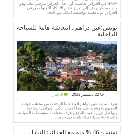
HABA في الجزائر العاصمة أول لقاء الجزائر-ميرسي تيك، وهو
حدث مبتكر يهدف إلى تعزيز نظام الابتكار التكنولوجي في
الجزائر. تم تنظيمه بواسطة ائتلاف من الجه...
تونس:عين دراهم.. انتعاشة هامة للسياحة
الداخلية
22 ديسمبر 2023
الأخبار
تعرف مدينة عين دراهم اقبالا هاما للرحلات من مختلف جهات
الجمهورية وشجع على هذا الاقبال الكبير العوامل المناخية
وتواصل نزول الغيث النافع.وتعرف مختلف المؤسسات الشبابية
والسياحية نسبة امتلاء بلغت في حدود...
تونس- 46 % منه مع الجزائر: التبادل