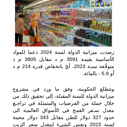
اختر بلدا/بلدان
رصدت ميزانية الدولة لسنة 2024 دعما للمواد
الأساسية بقيمة 3591 م د مقابل 3805 م د
متوقّعة سنـة 2023، أيّ بانخفاض قدره 214 م د
أو 5.6 - بالمائة.
وتتطلع الحكومة، وفق ما ورد في مشروع
ميزانية الدولة للسنة المقبلة، إلى تحقيق ذلك من
خلال جملة من الفرضيات والمتمثلة في تراجـع
معدل سـعر القمح في الأسواق العالمية الى
حدود 327 دولار للطن مقابل 343 دولار محينة
لسنة 2023 ونفس الشيء لمعدل سعر الزيت