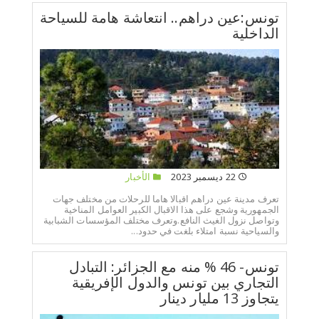
تونس:عين دراهم.. انتعاشة هامة للسياحة
الداخلية
22 ديسمبر 2023
الأخبار
تعرف مدينة عين دراهم اقبالا هاما للرحلات من مختلف جهات
الجمهورية وشجع على هذا الاقبال الكبير العوامل المناخية
وتواصل نزول الغيث النافع.وتعرف مختلف المؤسسات الشبابية
والسياحية نسبة امتلاء بلغت في حدود...
تونس- 46 % منه مع الجزائر: التبادل
التجاري بين تونس والدول الإفريقية
يتجاوز 13 مليار دينار