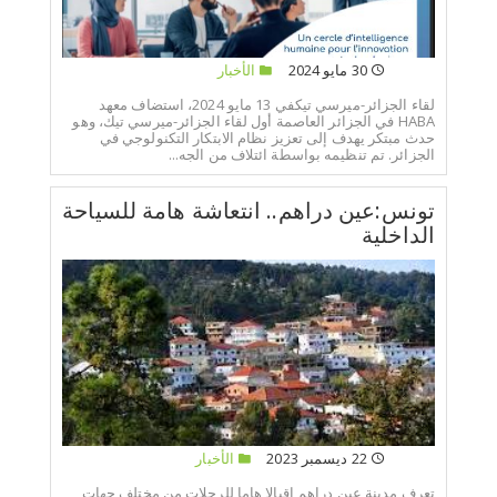
30 مايو 2024
الأخبار
لقاء الجزائر-ميرسي تيكفي 13 مايو 2024، استضاف معهد
HABA في الجزائر العاصمة أول لقاء الجزائر-ميرسي تيك، وهو
حدث مبتكر يهدف إلى تعزيز نظام الابتكار التكنولوجي في
الجزائر. تم تنظيمه بواسطة ائتلاف من الجه...
تونس:عين دراهم.. انتعاشة هامة للسياحة
الداخلية
22 ديسمبر 2023
الأخبار
تعرف مدينة عين دراهم اقبالا هاما للرحلات من مختلف جهات