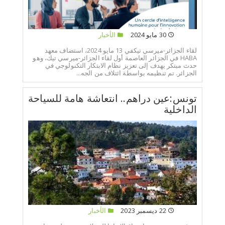
30 مايو 2024
الأخبار
لقاء الجزائر-ميرسي تيكفي 13 مايو 2024، استضاف معهد
HABA في الجزائر العاصمة أول لقاء الجزائر-ميرسي تيك، وهو
حدث مبتكر يهدف إلى تعزيز نظام الابتكار التكنولوجي في
الجزائر. تم تنظيمه بواسطة ائتلاف من الجه...
تونس:عين دراهم.. انتعاشة هامة للسياحة
الداخلية
22 ديسمبر 2023
الأخبار