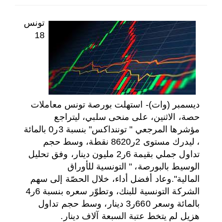
اختر بلدا/بلدان
تونس
18
ديسمبر (وات)- استهلت بورصة تونس معاملات
حصة، الاثنين، على منحى سلبي، ليتراجع
مؤشرها المرجعي " توننداكس" بنسبة 3ر0 بالمائة
، ليدرك مستوى 2ر8620 نقطة، وسط حجم
تداول جملي بقيمة 6ر2 مليون دينار، وفق تحليل
الوسيط بالبورصة، " التونسية للأوراق
المالية".
وعاد أفضل أداء، خلال الحصّة إلى سهم
الشركة التونسية للبنك، وتطوّر سعره بنسبة 6ر4
بالمائة وسعر 660ر3 دينار، وسط حجم تداول
هزيل لم يتخط عتبة السبعة آلاف دينار.