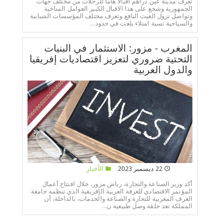
تعرف مدينة عين دراهم اقبالا هاما للرحلات من مختلف جهات
الجمهورية وشجع على هذا الاقبال الكبير العوامل المناخية
وتواصل نزول الغيث النافع.وتعرف مختلف المؤسسات الشبابية
والسياحية نسبة امتلاء بلغت في حدود...
المغرب - مزور: الاستثمار في البنيات
التحتية ضروري لتعزيز اقتصاديات إفريقيا
والدول العربية
22 ديسمبر 2023
الأخبار
أكد وزير الصناعة والتجارة، رياض مزور، خلال افتتاح أعمال
المؤتمر الاقتصادي للغرفة العربية الإفريقية الذي تنظمه جامعة
الغرف المغربية للتجارة والصناعة والخدمات، بالداخلة، أن
المملكة تعد حلقة وصل طبيعية ن...