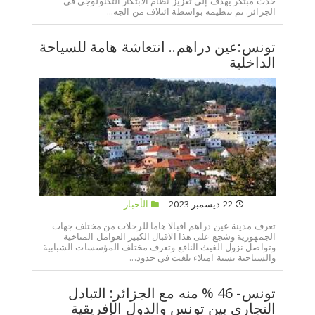
حدث مبتكر يهدف إلى تعزيز نظام الابتكار التكنولوجي في
الجزائر. تم تنظيمه بواسطة ائتلاف من الجه...
تونس:عين دراهم.. انتعاشة هامة للسياحة
الداخلية
22 ديسمبر 2023
الأخبار
تعرف مدينة عين دراهم اقبالا هاما للرحلات من مختلف جهات
الجمهورية وشجع على هذا الاقبال الكبير العوامل المناخية
وتواصل نزول الغيث النافع.وتعرف مختلف المؤسسات الشبابية
والسياحية نسبة امتلاء بلغت في حدود...
تونس- 46 % منه مع الجزائر: التبادل
التجاري بين تونس والدول الإفريقية