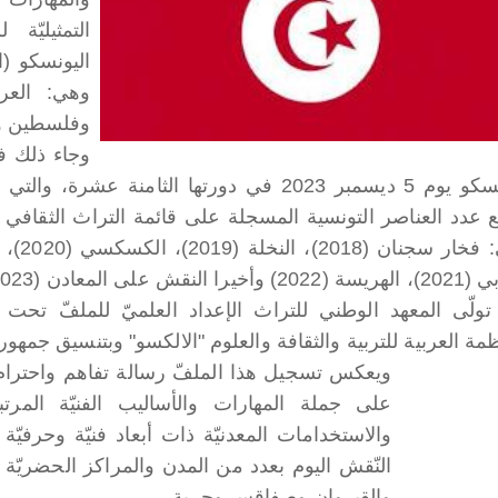
التمثيليّة 
وهي: العرا
وفلسطين وا
وجاء ذلك في
اليونسكو يوم 5 ديسمبر 2023 في دورتها الثامنة
خيرا النقش على المعادن (2023).
تولّى المعهد الوطني للتراث الإعداد العلميّ للملفّ تحت
مة العربية للتربية والثقافة والعلوم "الالكسو" وبتنسيق جمهور
ويعكس تسجيل هذا الملفّ رسالة تفاهم واحترام
على جملة المهارات والأساليب الفنيّة المرت
والاستخدامات المعدنيّة ذات أبعاد فنيّة وحرفي
النّقش اليوم بعدد من المدن والمراكز الحضريّة ا
والقيروان وصفاقس وجربة.