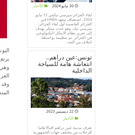
30 مايو 2024
الأخبار
لقاء الجزائر-ميرسي تيكفي 13 مايو
2024، استضاف معهد HABA في
الجزائر العاصمة أول لقاء الجزائر-
ميرسي تيك، وهو حدث مبتكر يهدف
إلى تعزيز نظام الابتكار التكنولوجي
في الجزائر. تم تنظيمه بواسطة
ائتلاف من الجه...
تونس:عين دراهم..
انتعاشة هامة للسياحة
الداخلية
العربي (2021)، الهريسة (2022) وأ
وقد 
المنظ
22 ديسمبر 2023
الأخبار
تعرف مدينة عين دراهم اقبالا هاما
للرحلات من مختلف جهات الجمهورية