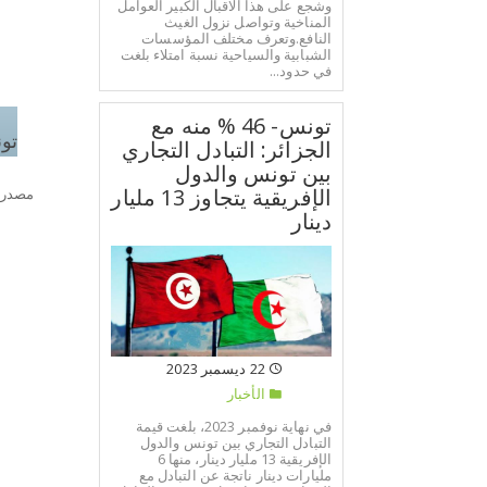
وشجع على هذا الاقبال الكبير العوامل
المناخية وتواصل نزول الغيث
النافع.وتعرف مختلف المؤسسات
الشبابية والسياحية نسبة امتلاء بلغت
في حدود...
تونس- 46 % منه مع
تو
الجزائر: التبادل التجاري
بين تونس والدول
الإفريقية يتجاوز 13 مليار
الم
مصدر:
دينار
الل
22 ديسمبر 2023
الأخبار
في نهاية نوفمبر 2023، بلغت قيمة
التبادل التجاري بين تونس والدول
الإفريقية 13 مليار دينار، منها 6
مليارات دينار ناتجة عن التبادل مع