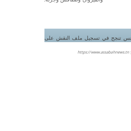
نس تنجح في تسجيل ملف النقش على
عادن بالقائمة التمثيليّة للتراث الثقافي
https://www.assabahnews.tn
امادّي للإنسانيّة لدى اليونسكو