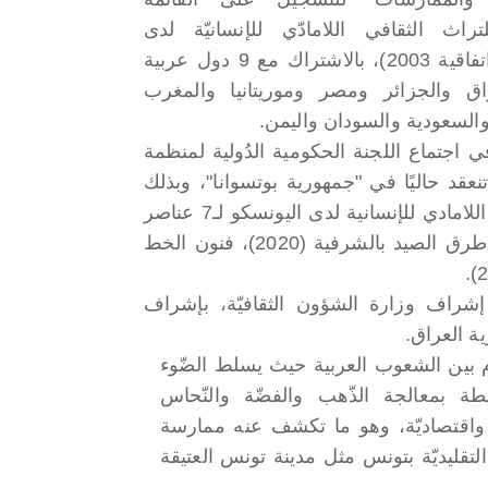
للتراث الثقافي اللامادّي للإنسانيّة لدى
اليونسكو (اتفاقية 2003)، بالاشتراك مع 9 دول عربية
ق والجزائر ومصر وموريتانيا والمغرب
لسعودية والسودان واليمن.
 اجتماع اللجنة الحكومية الدُولية لمنظمة
 عشرة، والتي تنعقد حاليًا في "جمهورية بوتسوانا"، وبذلك
يرتفع عدد العناصر التونسية المسجلة على قائمة التراث الثقافي اللامادي للإنسانية لدى اليونسكو لـ7 عناصر
وهي: فخار سجنان (2018)، النخلة (2019)، الكسكسي (2020)، طرق الصيد بالشرفية (2020)، فنون الخط
 إشراف وزارة الشؤون الثقافيّة، بإشراف
ية العراق.
 بين الشعوب العربية حيث يسلط الضّوء
بطة بمعالجة الذّهب والفضّة والنّحاس
ّة واقتصاديّة، وهو ما تكشف عنه ممارسة
لتقليديّة بتونس مثل مدينة تونس العتيقة