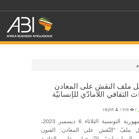
و
اختر قطاع / القطاعات
 ملف النقش على المعادن
اث الثقافي اللامادّي للإنسانيّة
حدد الفرع
HEJER
976 /
/
نجحت الجمهورية التونسية الثلاثاء 6 ديسمبر 2023،
ملفّ "النّقش على المعادن: الفنون
 والممارسات" للتّسجيل على القائمة