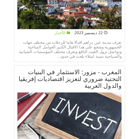
22 ديسمبر 2023
الأخبار
تعرف مدينة عين دراهم اقبالا هاما للرحلات من مختلف جهات
الجمهورية وشجع على هذا الاقبال الكبير العوامل المناخية
وتواصل نزول الغيث النافع.وتعرف مختلف المؤسسات الشبابية
والسياحية نسبة امتلاء بلغت في حدود...
المغرب - مزور: الاستثمار في البنيات
التحتية ضروري لتعزيز اقتصاديات إفريقيا
والدول العربية