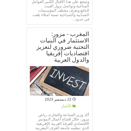
وشجع على هذا الاقبال الكبير العوامل
المناخية وتواصل نزول الغيث
النافع.وتعرف مختلف المؤسسات
الشبابية والسياحية نسبة امتلاء بلغت
في حدود...
المغرب - مزور:
الاستثمار في البنيات
التحتية ضروري لتعزيز
اقتصاديات إفريقيا
والدول العربية
22 ديسمبر 2023
الأخبار
أكد وزير الصناعة والتجارة، رياض
مزور، خلال افتتاح أعمال المؤتمر
الاقتصادي للغرفة العربية الإفريقية
الذي تنظمه جامعة الغرف المغربية