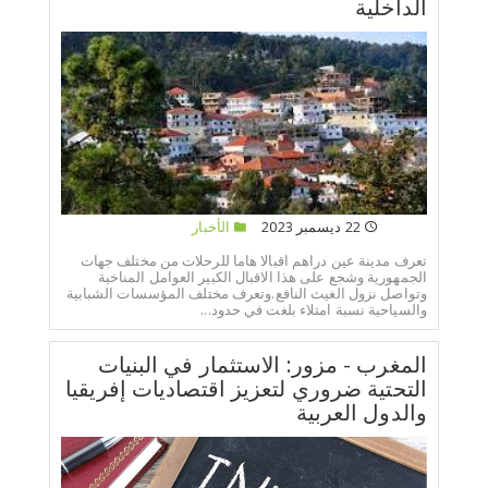
الداخلية
22 ديسمبر 2023
الأخبار
تعرف مدينة عين دراهم اقبالا هاما للرحلات من مختلف جهات
الجمهورية وشجع على هذا الاقبال الكبير العوامل المناخية
وتواصل نزول الغيث النافع.وتعرف مختلف المؤسسات الشبابية
والسياحية نسبة امتلاء بلغت في حدود...
المغرب - مزور: الاستثمار في البنيات
التحتية ضروري لتعزيز اقتصاديات إفريقيا
والدول العربية