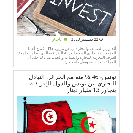
22 ديسمبر 2023
الأخبار
أكد وزير الصناعة والتجارة، رياض مزور، خلال افتتاح أعمال
المؤتمر الاقتصادي للغرفة العربية الإفريقية الذي تنظمه جامعة
الغرف المغربية للتجارة والصناعة والخدمات، بالداخلة، أن
المملكة تعد حلقة وصل طبيعية ن...
تونس- 46 % منه مع الجزائر: التبادل
التجاري بين تونس والدول الإفريقية
يتجاوز 13 مليار دينار