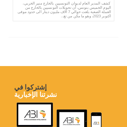
كشف المدير العام لديوان التونسيين بالخارج منير الخربي،
اليوم الخميس بتونس، أن تحويلات التونسيين بالخارج من
العملة الصعبة بلغت حوالي 7 الاف مليون دينار الى حدود موفى
اكتوبر 2023، وهو ما مكن من تغ...
إشتركوا في
نشرتنا الإخبارية