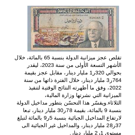
اختر بلدا/بلدان
تقلص عجز ميزانية الدولة بنسبة 65 بالمائة، خلال
الأشهر التسعة الأولى من سنة 2023، ليقدر
بحوالي 320ر1 مليار دينار، مقابل عجز بقيمة
764ر3 مليار دينار، خلال الفترة ذاتها من سنة
2022، وفق ما أظهرته النتائج الوقتية لتنفيذ
الميزانية التي نشرتها وزارة المالية،
الثلاثاء
.
ويفسّر هذا التحسّن بتطور مداخيل الدولة
بنسبة 9 بالمائة، بقيمة 78ر30 مليار دينار، تبعا
لارتفاع المداخيل الجبائية بنسبة 5ر9 بالمائة لتبلغ
37ر28 مليار دينار، والمداخيل غير الجبائية الى
مستوى 1ر2 مليار دينار
.