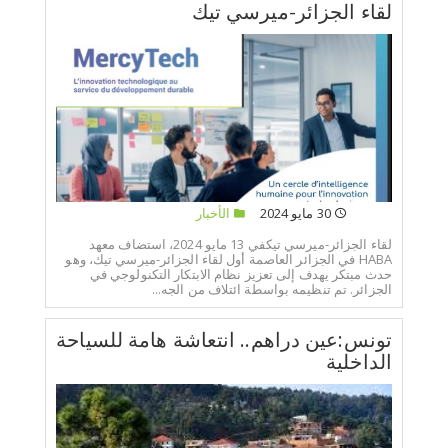
لقاء الجزائر-ميرسي تيك
30 مايو 2024
الأخبار
لقاء الجزائر-ميرسي تيكفي 13 مايو 2024، استضاف معهد
HABA في الجزائر العاصمة أول لقاء الجزائر-ميرسي تيك، وهو
حدث مبتكر يهدف إلى تعزيز نظام الابتكار التكنولوجي في
الجزائر. تم تنظيمه بواسطة ائتلاف من الجه...
تونس:عين دراهم.. انتعاشة هامة للسياحة
الداخلية