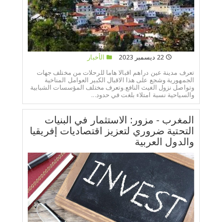
22 ديسمبر 2023
الأخبار
تعرف مدينة عين دراهم اقبالا هاما للرحلات من مختلف جهات
الجمهورية وشجع على هذا الاقبال الكبير العوامل المناخية
وتواصل نزول الغيث النافع.وتعرف مختلف المؤسسات الشبابية
والسياحية نسبة امتلاء بلغت في حدود...
المغرب - مزور: الاستثمار في البنيات
التحتية ضروري لتعزيز اقتصاديات إفريقيا
والدول العربية