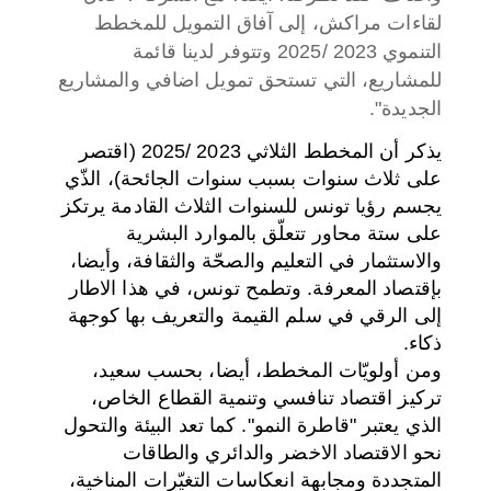
لقاءات مراكش، إلى آفاق التمويل للمخطط
التنموي 2023 /2025 وتتوفر لدينا قائمة
للمشاريع، التي تستحق تمويل اضافي والمشاريع
الجديدة".
يذكر أن المخطط الثلاثي 2023 /2025 (اقتصر
على ثلاث سنوات بسبب سنوات الجائحة)، الذّي
يجسم رؤيا تونس للسنوات الثلاث القادمة يرتكز
على ستة محاور تتعلّق بالموارد البشرية
والاستثمار في التعليم والصحّة والثقافة، وأيضا،
بإقتصاد المعرفة. وتطمح تونس، في هذا الاطار
إلى الرقي في سلم القيمة والتعريف بها كوجهة
ذكاء.
ومن أولويّات المخطط، أيضا، بحسب سعيد،
تركيز اقتصاد تنافسي وتنمية القطاع الخاص،
الذي يعتبر "قاطرة النمو". كما تعد البيئة والتحول
نحو الاقتصاد الاخضر والدائري والطاقات
المتجددة ومجابهة انعكاسات التغيّرات المناخية،