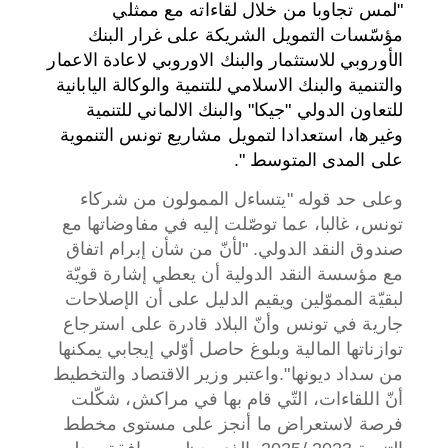
"لمس تجاوبا من خلال لقاءاته مع ممثلي
مؤسّسات التمويل الشريكة على غرار البنك
الأوروبي للاستثمار والبنك الاوروبي لاعادة الاعمار
والتنمية والبنك الاسلامي للتنمية والوكالة اليابانية
للتعاون الدولي "جيكا" والبنك الالماني للتنمية
وغيرها، استعدادا لتمويل مشاريع تونس التنموية
على المدى المتوسط ".
وعلى حد قوله "يتساءل الممولون من شركاء
تونس، غالبا، عما توصّلت إليه في مفاوضاتها مع
صندوق النقد الدولي. "لأنّ من شأن إبرام اتفاق
مع مؤسسة النقد الدولية أن يعطي إشارة قويّة
لبقيّة المموّلين ويقيم الدليل على أن الإصلاحات
جارية في تونس وأنّ البلاد قادرة على استرجاع
توازناتها المالية وبلوغ حاصل أوّلي إيجابي يمكنها
من سداد ديونها".
واعتبر وزير الاقتصاد والتخطيط
أنّ اللقاءات، التّي قام بها في مراكش، شكّلت
فرصة لاستعراض ما أنجز على مستوى مخطط