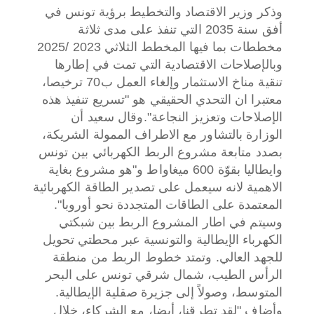
وذكر وزير الاقتصاد والتخطيط برؤية تونس في
أفق سنة 2035 التي تنفذ على مدى ثلاثة
مخططات بما فيها المخطط الثلاثي 2023 /2025
وبالإصلاحات الاقتصادية التي تمت في إطارها
تنقية مناخ الاستثمار وإلغاء العمل ب70 ترخيصا،
معتبرا ان التحدي الحقيقي هو "تسريع تنفيذ هذه
الإصلاحات وتعزيز النجاعة".
وقال سعيد أن
الوزارة بالتشاور مع الاطراف الممولة الشريكة،
بصدد متابعة مشروع الربط الكهربائي بين تونس
وايطاليا بقوّة 600 ميغاواط و"هو مشروع بغاية
الاهمية لانه سيعمل على تصدير الطاقة الكهربائية
المعتمدة على الطاقات المتجددة نحو أوروبا".
وسيتم في اطار المشروع الربط بين شبكتي
الكهرباء الإيطالية والتونسية عبر محطتي تحويل
للجهد العالي. وتمتد خطوط الربط من منطقة
الرأس الطيب، شمال شرقي تونس على البحر
المتوسط، وصولاً إلى جزيرة صقلية الإيطالية.
وأضاف "لقد تطرقنا، أيضا، مع الشركاء، خلال