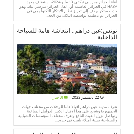
لقاء الجزائر-ميرسي تيكفي 13 مايو 2024، استضاف معهد
HABA في الجزائر العاصمة أول لقاء الجزائر-ميرسي تيك، وهو
حدث مبتكر يهدف إلى تعزيز نظام الابتكار التكنولوجي في
الجزائر. تم تنظيمه بواسطة ائتلاف من الجه...
تونس:عين دراهم.. انتعاشة هامة للسياحة
الداخلية
22 ديسمبر 2023
الأخبار
تعرف مدينة عين دراهم اقبالا هاما للرحلات من مختلف جهات
الجمهورية وشجع على هذا الاقبال الكبير العوامل المناخية
وتواصل نزول الغيث النافع.وتعرف مختلف المؤسسات الشبابية
والسياحية نسبة امتلاء بلغت في حدود...