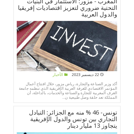
المغرب - مزور: الاستثمار في البنيات
التحتية ضروري لتعزيز اقتصاديات إفريقيا
والدول العربية
22 ديسمبر 2023
الأخبار
أكد وزير الصناعة والتجارة، رياض مزور، خلال افتتاح أعمال
المؤتمر الاقتصادي للغرفة العربية الإفريقية الذي تنظمه جامعة
الغرف المغربية للتجارة والصناعة والخدمات، بالداخلة، أن
المملكة تعد حلقة وصل طبيعية ن...
تونس- 46 % منه مع الجزائر: التبادل
التجاري بين تونس والدول الإفريقية
يتجاوز 13 مليار دينار