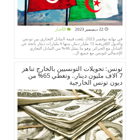
22 ديسمبر 2023
الأخبار
في نهاية نوفمبر 2023، بلغت قيمة التبادل التجاري بين تونس
والدول الإفريقية 13 مليار دينار، منها 6 مليارات دينار ناتجة عن
التبادل مع الجزائر، وهو ما يمثل 46% من التبادل التجاري
الإجمالي لتونس مع جميع ال...
تونس: تحويلات التونسيين بالخارج تناهز
7 الاف مليون دينار.. وتغطي 65% من
ديون تونس الخارجية