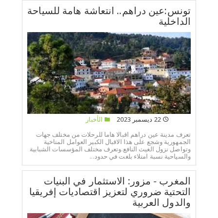
تونس:عين دراهم.. انتعاشة هامة للسياحة
الداخلية
22 ديسمبر 2023
الأخبار
تعرف مدينة عين دراهم اقبالا هاما للرحلات من مختلف جهات
الجمهورية وشجع على هذا الاقبال الكبير العوامل المناخية
وتواصل نزول الغيث النافع.وتعرف مختلف المؤسسات الشبابية
والسياحية نسبة امتلاء بلغت في حدود...
المغرب - مزور: الاستثمار في البنيات
التحتية ضروري لتعزيز اقتصاديات إفريقيا
والدول العربية