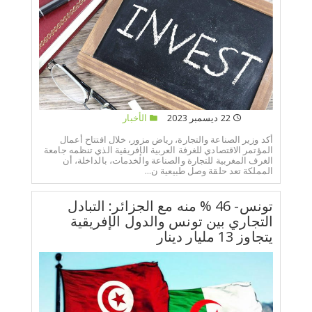
22 ديسمبر 2023
الأخبار
أكد وزير الصناعة والتجارة، رياض مزور، خلال افتتاح أعمال
المؤتمر الاقتصادي للغرفة العربية الإفريقية الذي تنظمه جامعة
الغرف المغربية للتجارة والصناعة والخدمات، بالداخلة، أن
المملكة تعد حلقة وصل طبيعية ن...
تونس- 46 % منه مع الجزائر: التبادل
التجاري بين تونس والدول الإفريقية
يتجاوز 13 مليار دينار