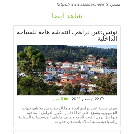
مصدر:
https://www.assabahnews.tn
شاهد أيضا
تونس:عين دراهم.. انتعاشة هامة للسياحة
الداخلية
22 ديسمبر 2023
الأخبار
تعرف مدينة عين دراهم اقبالا هاما للرحلات من مختلف جهات
الجمهورية وشجع على هذا الاقبال الكبير العوامل المناخية
وتواصل نزول الغيث النافع.وتعرف مختلف المؤسسات الشبابية
والسياحية نسبة امتلاء بلغت في حدود...