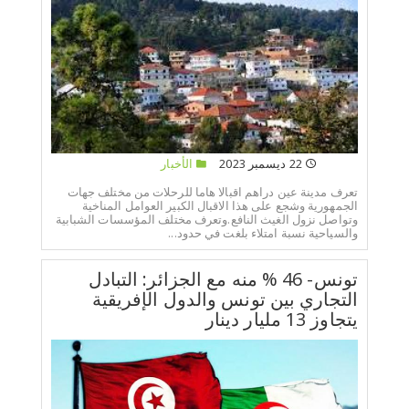
22 ديسمبر 2023
الأخبار
تعرف مدينة عين دراهم اقبالا هاما للرحلات من مختلف جهات
الجمهورية وشجع على هذا الاقبال الكبير العوامل المناخية
وتواصل نزول الغيث النافع.وتعرف مختلف المؤسسات الشبابية
والسياحية نسبة امتلاء بلغت في حدود...
تونس- 46 % منه مع الجزائر: التبادل
التجاري بين تونس والدول الإفريقية
يتجاوز 13 مليار دينار