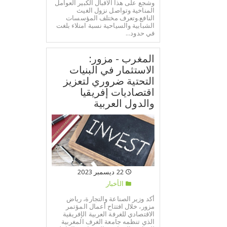
وشجع على هذا الاقبال الكبير العوامل
المناخية وتواصل نزول الغيث
النافع.وتعرف مختلف المؤسسات
الشبابية والسياحية نسبة امتلاء بلغت
في حدود...
المغرب - مزور:
الاستثمار في البنيات
التحتية ضروري لتعزيز
اقتصاديات إفريقيا
والدول العربية
22 ديسمبر 2023
الأخبار
أكد وزير الصناعة والتجارة، رياض
مزور، خلال افتتاح أعمال المؤتمر
الاقتصادي للغرفة العربية الإفريقية
الذي تنظمه جامعة الغرف المغربية