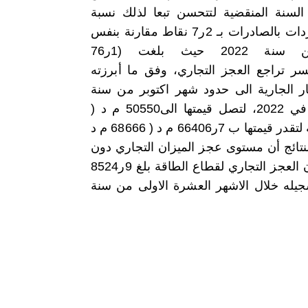
السنة المنقضية لتتحسن تبعا لذلك نسبة
تغطية الواردات بالصادرات بـ 2ر7 نقاط مقارنة بنفس
الفترة من سنة 2022 حيث بلغت (1ر76
فسر تراجع العجز التجاري، وفق ما أبرزته
سعار الجارية الى حدود شهر اكتوبر من سنة
2023، بزيادة الصادرات بنسبة 9ر6 بالمائة مقابل 8ر24 بالمائة في 2022، لتصل قيمتها الى50550 م د (
5ر47294 م د في 2022)، مقابل تراجع الواردات بنسبة 3ر3 بالمائة لتقدر قيمتها ب 7ر66406 م د ( 68666 م د
شهر العشرة الأولى من سنة2022)كما تبرز النتائج أن مستوى عجز الميزان التجاري دون
احتساب قطاع الطاقة ينخفض إلى حدود 7ر7331 م د مع العلم أن العجز التجاري لقطاع الطاقة بلغ 9ر8524
 العجز الجملي) مقابل 7ر7921 م د تم تسجيله خلال الاشهر العشرة الاولى من سنة