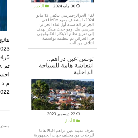
30 مايو 2024
الأخبار
لقاء الجزائر-ميرسي تيكفي 13 مايو
2024، استضاف معهد HABA في
الجزائر العاصمة أول لقاء الجزائر-
ميرسي تيك، وهو حدث مبتكر يهدف
إلى تعزيز نظام الابتكار التكنولوجي
في الجزائر. تم تنظيمه بواسطة
نتائ
ائتلاف من الجه...
تونس:عين دراهم..
انتعاشة هامة للسياحة
الداخلية
022.
22 ديسمبر 2023
الأخبار
مصدر:
تعرف مدينة عين دراهم اقبالا هاما
للرحلات من مختلف جهات الجمهورية