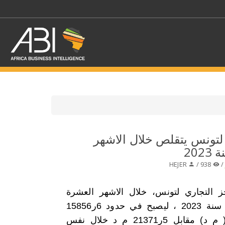
اختر قطاع / القطاعات
لتونس يتقلص خلال الاشهر
20
حدد الفرع
HEJER
938 /
 التجاري لتونس، خلال الاشهر العشرة
الاولى من سنة 2023 ، ليصبح في حدود 6ر15856
مليوندينار ( م د) مقابل 5ر21371 م د خلال نفس