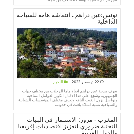
تونس:عين دراهم.. انتعاشة هامة للسياحة
الداخلية
22 ديسمبر 2023
الأخبار
تعرف مدينة عين دراهم اقبالا هاما للرحلات من مختلف جهات
الجمهورية وشجع على هذا الاقبال الكبير العوامل المناخية
وتواصل نزول الغيث النافع.وتعرف مختلف المؤسسات الشبابية
والسياحية نسبة امتلاء بلغت في حدود...
المغرب - مزور: الاستثمار في البنيات
التحتية ضروري لتعزيز اقتصاديات إفريقيا
والدول العربية