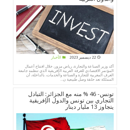
22 ديسمبر 2023
الأخبار
أكد وزير الصناعة والتجارة، رياض مزور، خلال افتتاح أعمال
المؤتمر الاقتصادي للغرفة العربية الإفريقية الذي تنظمه جامعة
الغرف المغربية للتجارة والصناعة والخدمات، بالداخلة، أن
المملكة تعد حلقة وصل طبيعية ن...
تونس- 46 % منه مع الجزائر: التبادل
التجاري بين تونس والدول الإفريقية
يتجاوز 13 مليار دينار