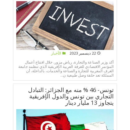
22 ديسمبر 2023
الأخبار
أكد وزير الصناعة والتجارة، رياض مزور، خلال افتتاح أعمال
المؤتمر الاقتصادي للغرفة العربية الإفريقية الذي تنظمه جامعة
الغرف المغربية للتجارة والصناعة والخدمات، بالداخلة، أن
المملكة تعد حلقة وصل طبيعية ن...
تونس- 46 % منه مع الجزائر: التبادل
التجاري بين تونس والدول الإفريقية
يتجاوز 13 مليار دينار