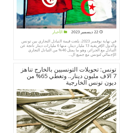
22 ديسمبر 2023
الأخبار
في نهاية نوفمبر 2023، بلغت قيمة التبادل التجاري بين تونس
والدول الإفريقية 13 مليار دينار، منها 6 مليارات دينار ناتجة عن
التبادل مع الجزائر، وهو ما يمثل 46% من التبادل التجاري
الإجمالي لتونس مع جميع ال...
تونس: تحويلات التونسيين بالخارج تناهز
7 الاف مليون دينار.. وتغطي 65% من
ديون تونس الخارجية