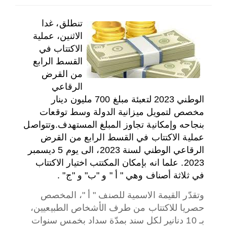
اختر بلدا/بلدان
تنطلق، غدا
الاثنين، عملية
الاكتتاب في
القسط الرابع
من القرض
الرقاعي
الوطني 2023 لتعبئة مبلغ 700 مليون دينار
مخصص لتمويل ميزانية الدولة وسط توقعات
بنجاحه وإمكانية تجاوز المبلغ المستهدف.
وتتواصل
عملية الاكتتاب في القسط الرابع من القرض
الرقاعي الوطني لسنة 2023، الى يوم 5 ديسمبر
2023. علما انه بإمكان المكتتب اختيار الاكتتاب
في ثلاثة أصناف وهي " أ " و "ب" و "ج" .
وتقدّر القيمة الاسمية للصنف " أ "، المخصص
حصريا للاكتتاب من طرف الأشخاص الطبيعيين،
بـ 10 دنانير لكل سند بمدّة سداد بخمس سنوات