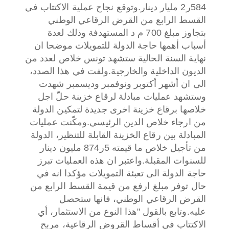
584ر2 مليار دينار.
وتوقع نجاح عملية الاكتتاب في
القسط الرابع من القرض الرقاعي الوطني
بتجاوز مبلغ 700 م د المستهدفة وذلك لعدة
أسباب أهمها حاجة الدولة للتمويلات موضحا ان
نهاية السنة الحالية ستشهد تونس خلاص لعدد من
الديون الداخلية والخارجية.
ولفت في هذا الصدد،
الى ان أشهر أكتوبر ونوفمبر وديسمبر شهدت
وستشهد عمليات مبادلة لرقاع خزينة حلّ اجل
خلاصها برقاع خزينة اخرى جديدة لتمكين الدولة
من ارجاء خلاص الدين الرئيسي.
ومكّنت عمليات
المبادلة بين رقاع الخزينة القابلة للتنظير، الدولة
من تأجيل خلاص ما قيمته 5ر874 مليون دينار
للسنوات المقبلة.
واعتبر ان هذه العمليات تبرز
حاجة الدولة الى تعبئة التمويلات مؤكدا انه في
حال توفر مبلغ ارفع من قيمة القسط الرابع من
القرض الرقاعي الوطني، فانها ستحصل
عليه.
وتابع بالقول "هذا النوع من الاستثمار، أي
الاكتتاب في أقساط القروض الرقاعية، مربح