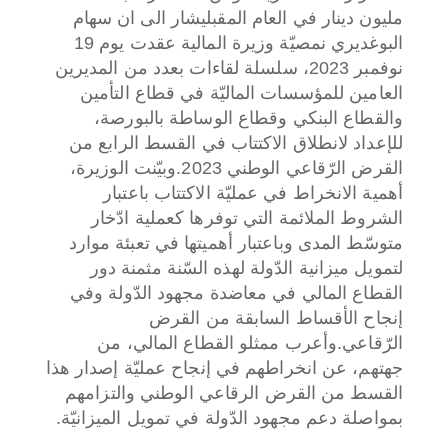
مليون دينار في العام المقبل
يشار الى ان سهام
البوغديري نمصيّة وزيرة المالية عقدت يوم 19
نوفمبر 2023، سلسلة لقاءات بعدد من المديرين
العامين للمؤسسات الماليّة في قطاع التأمين
والقطاع البنكي وقطاع الوساطة بالبورصة،
للإعداد لانطلاق الاكتتاب في القسط الرابع من
القرض الرّقاعي الوطني 2023.
وبيّنت الوزيرة،
أهمية الانخراط في عمليّة الاكتتاب باعتبار
الشروط الملائمة التي توفرها كعملية ادّخار
متوسّط المدى وباعتبار أهميتها في تعبئة موارد
لتمويل ميزانية الدّولة لهذه السّنة مثمنة دور
القطاع المالي في معاضدة مجهود الدّولة وفي
إنجاح الأقساط السابقة من القرض
الرّقاعي.
وأعرب ممثلو القطاع المالي، من
جهتهم، عن انخراطهم في إنجاح عمليّة إصدار هذا
القسط من القرض الرقاعي الوطني والتزامهم
بمواصلة دعم مجهود الدّولة في تمويل الميزانيّة.