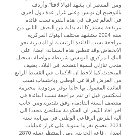
ومن المنتظر ان يشهد اقبالا لافتا".
وأردف
بالتوضيح ان تونس وعلى غرار عدة دول أخرى
في العالم تعرف في هذه الفترة نسب فائدة
مرتفعة مستدركا انه بداية من النصف الثاني من
سنة 2024 ستشهد مختلف البنوك المركزية
مراجعة نسب الفائدة الرئيسية او المديرية نحو
الانخفاض.
وقد تنطبق هذه المسالة، ايضا، على
البنك المركزي التونسي شريطة مواصلة تسجيل
منحى تنازلي لنسبة التضخم في البلاد، يضيف
المتحدث.
كما لاحظ ان الاكتتاب في القسط الرابع
من القرض الرقاعي الوطني وباحتساب نسب
الفائدة المعمول بها حاليا يوفر مردودية محترمة
للمكتتبين قبل ان تتم مراجعة نسب الفائدة في
منتصف السنة القادمة، وفق تقديره.
ومن جانب
اخر افاد النّيفر ان الحكومة ستلتجئ مجددا الى
آلية القرض الرقاعي الوطني في ميزانية سنة
2024 لتصبح تقريبا سنوية على غرار عمليات
اصدار رقاعة الخزينة. ومن المنتظر تعبئة 2870