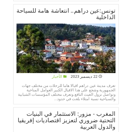
تونس:عين دراهم.. انتعاشة هامة للسياحة
الداخلية
22 ديسمبر 2023
الأخبار
تعرف مدينة عين دراهم اقبالا هاما للرحلات من مختلف جهات
الجمهورية وشجع على هذا الاقبال الكبير العوامل المناخية
وتواصل نزول الغيث النافع.وتعرف مختلف المؤسسات الشبابية
والسياحية نسبة امتلاء بلغت في حدود...
المغرب - مزور: الاستثمار في البنيات
التحتية ضروري لتعزيز اقتصاديات إفريقيا
والدول العربية