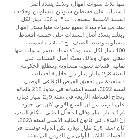
منها ثلاث سنوات إمهال، وبذلك يسدّد أصل
السندات على قسطين سنويين متساويين.
وحدّدت
القيمة الاسمية للصنف " ب "، بـ 100 دينار لكل
سند مع مدّة سداد بسبع سنوات منها سنتي إمهال
وبذلك يسدّد أصل السندات على خمسة أقساط
متساوية.
وضبط الصنف " ج "، بقيمة اسمية بـ
100 دينار لكل سند ومدّة سداد بعشر سنوات منها
سنتي إمهال وبذلك يسدّد أصل السندات على
ثمانية أقساط سنوية متساوية.
وتتطلع الحكومة
لتعبئة 8ر2 مليار دينار من خلال 4 أقساط،
مستفيدة من تحقيق القرض الرّقاعي الوطني
لسنة 2022، نسبة استجابة في حدود 212 بالمائة
ونجاح أقساطه الأربعة في تعبئة 9ر2 مليار دينار،
على الرغم من ان المبلغ الاولي كان في حدود
4ر1 مليار دينار.
وقال المحلّل المالي، بسّام النّيفر،
إنّ الهدف في قانون المالية الاصلي لسنة 2023،
كان تعبئة 8ر2 مليار دينار، لكن الدولة توفقت في
الأقساط الثلاثة الأولى من القرض الى تعبئة