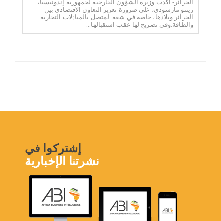
الجزائر- أكدت وزيرة الشؤون الخارجية لجمهورية إندونيسيا،
ريتنو مارسودي، على ضرورة تعزيز التعاون الاقتصادي بين
الجزائر وبلادها، خاصة في شقه المتصل بالمبادلات التجارية
والطاقة.وفي تصريح لها عقب استقبالها...
إشتركوا في
نشرتنا الإخبارية