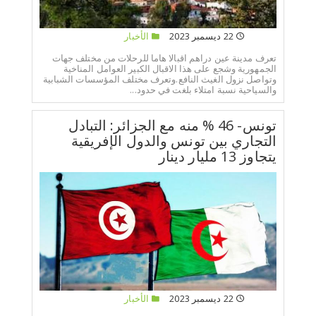
22 ديسمبر 2023
الأخبار
تعرف مدينة عين دراهم اقبالا هاما للرحلات من مختلف جهات
الجمهورية وشجع على هذا الاقبال الكبير العوامل المناخية
وتواصل نزول الغيث النافع.وتعرف مختلف المؤسسات الشبابية
والسياحية نسبة امتلاء بلغت في حدود...
تونس- 46 % منه مع الجزائر: التبادل
التجاري بين تونس والدول الإفريقية
يتجاوز 13 مليار دينار
22 ديسمبر 2023
الأخبار