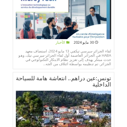
30 مايو 2024
الأخبار
لقاء الجزائر-ميرسي تيكفي 13 مايو 2024، استضاف معهد
HABA في الجزائر العاصمة أول لقاء الجزائر-ميرسي تيك، وهو
حدث مبتكر يهدف إلى تعزيز نظام الابتكار التكنولوجي في
الجزائر. تم تنظيمه بواسطة ائتلاف من الجه...
تونس:عين دراهم.. انتعاشة هامة للسياحة
الداخلية