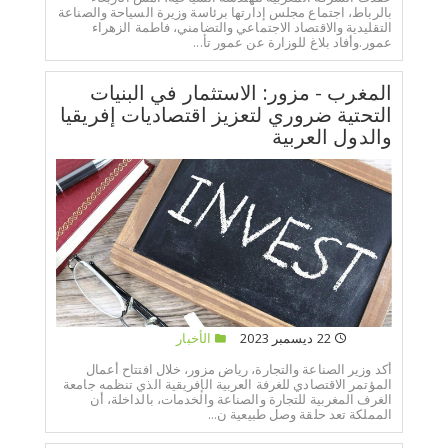
بالرباط، اجتماع مجلس إدارتها برئاسة وزيرة السياحة والصناعة
التقليدية والاقتصاد الاجتماعي والتضامني، فاطمة الزهراء
عمور.وأفاد بلاغ للوزارة عن عمور تأ...
المغرب - مزور: الاستثمار في البنيات
التحتية ضروري لتعزيز اقتصاديات إفريقيا
والدول العربية
22 ديسمبر 2023
الأخبار
أكد وزير الصناعة والتجارة، رياض مزور، خلال افتتاح أعمال
المؤتمر الاقتصادي للغرفة العربية الإفريقية الذي تنظمه جامعة
الغرف المغربية للتجارة والصناعة والخدمات، بالداخلة، أن
المملكة تعد حلقة وصل طبيعية ن...