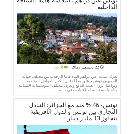
تونس:عين دراهم.. انتعاشة هامة للسياحة
الداخلية
22 ديسمبر 2023
الأخبار
تعرف مدينة عين دراهم اقبالا هاما للرحلات من مختلف جهات
الجمهورية وشجع على هذا الاقبال الكبير العوامل المناخية
وتواصل نزول الغيث النافع.وتعرف مختلف المؤسسات الشبابية
والسياحية نسبة امتلاء بلغت في حدود...
تونس- 46 % منه مع الجزائر: التبادل
التجاري بين تونس والدول الإفريقية
يتجاوز 13 مليار دينار