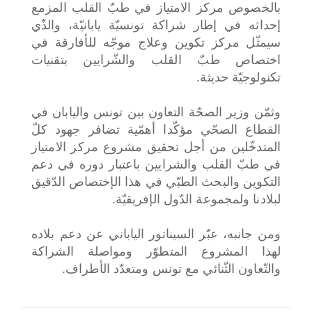
بالخصوص مركز الامتياز في طبّ القلب المزمع
إحداثه في إطار شراكة تونسيّة يابانيّة، والذّي
سيمثّل مركز تكوين وعلاج موجّه للأفارقة في
اختصاص طبّ القلب والشّرايين بتقنيات
تكنولوجيّة حديثة.
وثمّن وزير الصحّة التعاون بين تونس واليابان في
القطاع الصحّي مؤكّدا أهمّية تضافر جهود كلّ
المتدخّلين من أجل تحقيق مشروع مركز الامتياز
في طبّ القلب والشرايين باعتبار دوره في دعم
التكوين والبحث الطبّي في هذا الإختصاص الدّقيق
لبلادنا ولمجموعة الدّول الإفريقيّة.
ومن جانبه، عبّر السيناتور الياباني عن دعم بلاده
لهذا المشروع المتطوّر ومواصلة الشراكة
والتّعاون الثّنائي مع تونس ومتعدّد الأطراف.