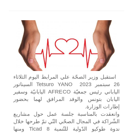
اختر بلدا/بلدان
استقبل وزير الصحّة علي المرابط اليوم الثلاثاء
26 سبتمبر 2023 Tetsuro YANO السيناتور
الياباني رئيس جمعيّة AFRECO اليابانيّة وسفير
اليابان بتونس والوفد المرافق لهما بحضور
إطارات الوزارة.
وانعقدت بالمناسبة جلسة عمل حول مشاريع
الشّراكة في المجال الصحّي التّي تمّ طرحها خلال
ندوة طوكيو الدّولية للتّنمية Ticad 8 ومنها