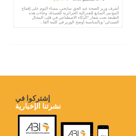
أشرف وزير الصحة عبد الحق سايحي، مساء اليوم على إفتتاح
المؤتمر السابع للفدرالية الجزائرية للصيدلة. وجاءت هذه
الطبعة تحت شعار “الذكاء الاصطناعي في قلب المجال
الصيدلي”.وبالمناسبة أوضح الوزير في كلمة ألقا...
إشتركوا في
نشرتنا الإخبارية