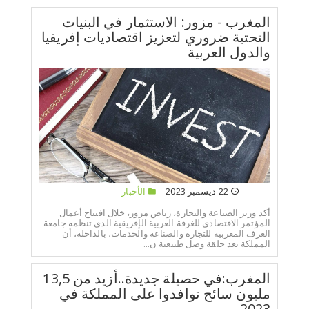
المغرب - مزور: الاستثمار في البنيات
التحتية ضروري لتعزيز اقتصاديات إفريقيا
والدول العربية
22 ديسمبر 2023
الأخبار
أكد وزير الصناعة والتجارة، رياض مزور، خلال افتتاح أعمال
المؤتمر الاقتصادي للغرفة العربية الإفريقية الذي تنظمه جامعة
الغرف المغربية للتجارة والصناعة والخدمات، بالداخلة، أن
المملكة تعد حلقة وصل طبيعية ن...
المغرب:في حصيلة جديدة..أزيد من 13,5
مليون سائح توافدوا على المملكة في
2023