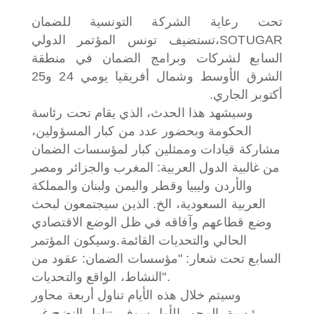
تحت رعاية الشركة التونسية للضمان
SOTUGAR،
تستضيف تونس المؤتمر الدولي
السابع لشركات وبرامج الضمان في منطقة
الشرق الأوسط وشمال أفريقيا يومي 24 و25
أكتوبر الجاري.
وسيشهد هذا الحدث، الذي يقام تحت رئاسة
الحكومة وبحضور عدد من كبار المسؤولين،
مشاركة قيادات وممثلين كبار لمؤسسات الضمان
من غالبية الدول العربية: المغرب والجزائر ومصر
والأردن وليبيا وقطر واليمن ولبنان والمملكة
العربية السعودية، الخ. الذين سيجتمعون لبحث
وضع قطاعهم وآفاقه في ظل الوضع الاقتصادي
الحالي والتحديات القائمة.
وسيكون المؤتمر
السابع تحت شعار: "مؤسسات الضمان: عقود من
النشاط، الواقع والتحديات".
وسيتم خلال هذه الأيام تناول أربعة محاور
رئيسية. المحور الأول سوف يتناول النضج غير