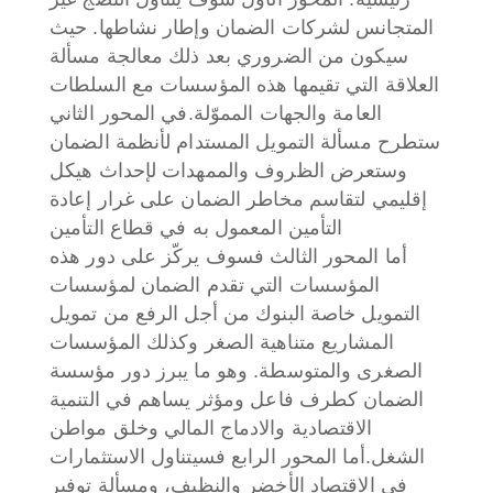
المتجانس لشركات الضمان وإطار نشاطها. حيث
سيكون من الضروري بعد ذلك معالجة مسألة
العلاقة التي تقيمها هذه المؤسسات مع السلطات
العامة والجهات المموّلة.
في المحور الثاني
ستطرح مسألة التمويل المستدام لأنظمة الضمان
وستعرض الظروف والممهدات لإحداث هيكل
إقليمي لتقاسم مخاطر الضمان على غرار إعادة
التأمين المعمول به في قطاع التأمين
أما المحور الثالث فسوف يركّز على دور هذه
المؤسسات التي تقدم الضمان لمؤسسات
التمويل خاصة البنوك من أجل الرفع من تمويل
المشاريع متناهية الصغر وكذلك المؤسسات
الصغرى والمتوسطة. وهو ما يبرز دور مؤسسة
الضمان كطرف فاعل ومؤثر يساهم في التنمية
الاقتصادية والادماج المالي وخلق مواطن
الشغل.
أما المحور الرابع فسيتناول الاستثمارات
في الاقتصاد الأخضر والنظيف، ومسألة توفير