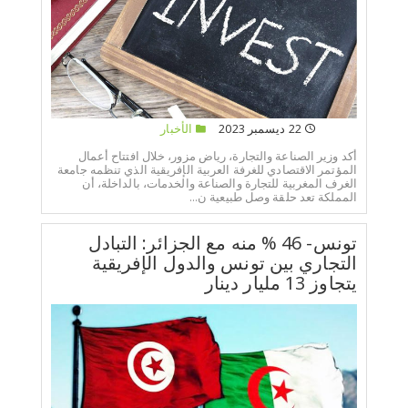
22 ديسمبر 2023
الأخبار
أكد وزير الصناعة والتجارة، رياض مزور، خلال افتتاح أعمال
المؤتمر الاقتصادي للغرفة العربية الإفريقية الذي تنظمه جامعة
الغرف المغربية للتجارة والصناعة والخدمات، بالداخلة، أن
المملكة تعد حلقة وصل طبيعية ن...
تونس- 46 % منه مع الجزائر: التبادل
التجاري بين تونس والدول الإفريقية
يتجاوز 13 مليار دينار