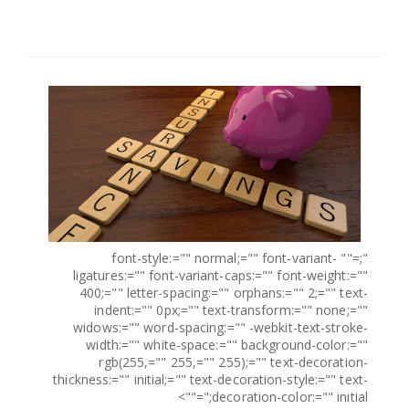
اختر بلدا/بلدان
";="" font-style:="" normal;="" font-variant-
ligatures:="" font-variant-caps:="" font-weight:=""
400;="" letter-spacing:="" orphans:="" 2;="" text-
indent:="" 0px;="" text-transform:="" none;=""
widows:="" word-spacing:="" -webkit-text-stroke-
width:="" white-space:="" background-color:=""
rgb(255,="" 255,="" 255);="" text-decoration-
thickness:="" initial;="" text-decoration-style:="" text-
decoration-color:="" initial;"="">