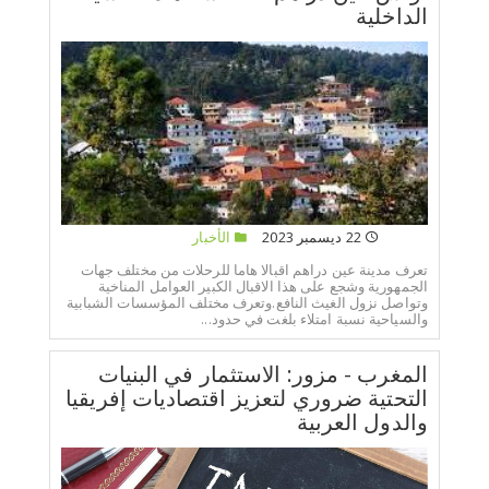
الداخلية
22 ديسمبر 2023
الأخبار
تعرف مدينة عين دراهم اقبالا هاما للرحلات من مختلف جهات
الجمهورية وشجع على هذا الاقبال الكبير العوامل المناخية
وتواصل نزول الغيث النافع.وتعرف مختلف المؤسسات الشبابية
والسياحية نسبة امتلاء بلغت في حدود...
المغرب - مزور: الاستثمار في البنيات
التحتية ضروري لتعزيز اقتصاديات إفريقيا
والدول العربية