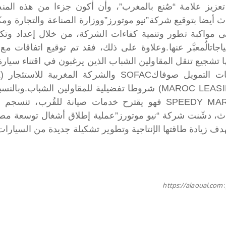
عزيز علامة “صُنع بالمغرب”، وأن أكون جزءا من هذه المنصة
ث أيضا بتوقيع شركة”نيو موتورز”ووزارة الصناعة والتجارة ومك
ى مواكبة تطور وتنمية كفاءات الشركة، من خلال إعداد وتكوين
اجاتالُمعبَّر عنها.
وعلاوة على ذلك، فقد تم توقيع اتفاقات مع
ا تشجيع تنقل المقاولين الشباب الذين يرغبون في اقتناء سيار
(MAROC LEASING) شروطا تفضيلية للمقاولين الشباب
 يقترح خدمات صيانة للقُرب، تنسجم مع مواصفات الشركة المصنعة.
ث، دشّنت شركة “نيو موتورز”عملية إطلاق أشغال توسعة مصنعها
دف زيادة طاقتها الإنتاجية وتطوير تشكيلة جديدة من السيارات
https://alaoual.com