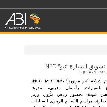
اختر قطاع / القطاعات
ويق السيارة “نيو” NEO
HEJER
956 /
/
حدد الفرع
نظمت اليوم شركة ”نيو موتورز” NEO MOTORS،
ِع للسيارات برأسمال مغربي، بمقرها
عين عودة، بحضور رياض مزُّور، وزير
لتجارة، مراسم التسليم الرمزي للسيارات