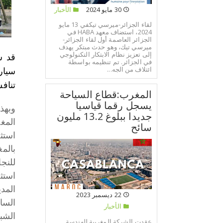
30 مايو 2024
الأخبار
لقاء الجزائر-ميرسي تيكفي 13 مايو
2024، استضاف معهد HABA في
الجزائر العاصمة أول لقاء الجزائر-
ميرسي تيك، وهو حدث مبتكر يهدف
إلى تعزيز نظام الابتكار التكنولوجي
في الجزائر. تم تنظيمه بواسطة
ائتلاف من الجه...
سيار
تنافس
المغرب:قطاع السياحة
يسجل رقما قياسيا
وبهذ
جديدا ببلوغ 13.2 مليون
المغر
سائح
استث
بالم
للنجا
استث
22 ديسمبر 2023
السا
الأخبار
الشب
عقدت الشركة المغربية للهندسة