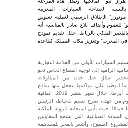
راز “نيو ” لمالكيها. وتمثل هذه المرحلة
 بالنسبة لصناعة السيارات المغربية
موتورز” الإطلاق الرسمي لعملية تسويق
” للعموم.
وأضاف بلاغ صادر بالمناسبة أنه
سبق للملك محمد السادس، أنْ ترأس بتاريخ 15 ماي 2023 بالقصر الملكي بالرباط، حفل تقديم نموذج
في المغرب” وتعزيز مكانة المملكة كقاعدة
سليم السيارات الأولى من العلامة التجارية
سامية الرامية إلى توجيه القطاع الخاص نحو
فيز انبثاق جيل جديد من المقاولات
ا الوطيد على مواكبتها لنجعل منها نماذج
يجدر التذكير بأن الدولة المغربية وشركة”نيو موتورز” قد أبرمتا، خلال شهر شتنبر 2019، اتفاقية
م.
من جهته، صرح نسيم بلخياط، الرئيس
ذا المشروع ملك لنا جميعًا. حيث يأتي استجابة للرؤية الملكية
السيادة الصناعية، التي تشجع المقاولين
لمشروع الطموح، وأشعر بالفخر للمساهمة