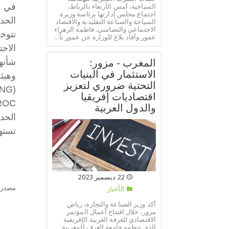
السياحية، أمس الأربعاء بالرباط،
في ت
اجتماع مجلس إدارتها برئاسة وزيرة
الحد
السياحة والصناعة التقليدية والاقتصاد
الاجتماعي والتضامني، فاطمة الزهراء
تتوخ
عمور.وأفاد بلاغ للوزارة عن عمور تأ...
الاحتي
المغرب - مزور:
شأنه
الاستثمار في البنيات
التحتية ضروري لتعزيز
اقتصاديات إفريقيا
SPEEDY MAROC فهو
والدول العربية
الحد
تسته
22 ديسمبر 2023
مصدر:
الأخبار
أكد وزير الصناعة والتجارة، رياض
مزور، خلال افتتاح أعمال المؤتمر
الاقتصادي للغرفة العربية الإفريقية
الذي تنظمه جامعة الغرف المغربية