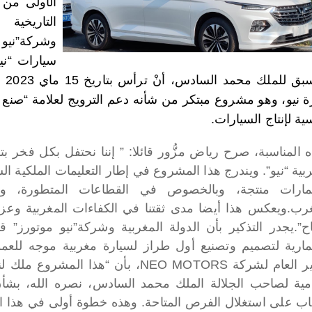
الأولى من ط
التاريخية
وشركة”نيو 
سيارات “نيو
قد 
ة نيو، وهو مشروع مبتكر من شأنه دعم الترويج لعلامة “صنع 
ية لإنتاج السيارات.
ه المناسبة، صرح رياض مزُّور قائلا: ” إننا نحتفل بكل فخر بت
بية “نيو”. ويندرج هذا المشروع في إطار التعليمات الملكية ال
مارات منتجة، وبالخصوص في القطاعات المتطورة، وتح
غرب.ويعكس هذا أيضا مدى ثقتنا في الكفاءات المغربية وعزمن
ح”.
مارية لتصميم وتصنيع أول طراز لسيارة مغربية موجه للعمو
المدير العام لشركة NEO MOTORS، بأن “ه
مية لصاحب الجلالة الملك محمد السادس، نصره الله، بشأن 
اب على استغلال الفرص المتاحة. وهذه خطوة أولى في هذا ا