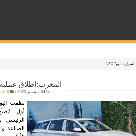
كلمات مفتاحية
ارة “نيو” NEO
حدد ملفا
المغرب:إطلاق عملية تس
04 ديسمبر 2023 /
الأخبار
 بلدا/بلدان
حدد الفئة
أول مُصنّ
الرئيسي ب
الصناعة وا