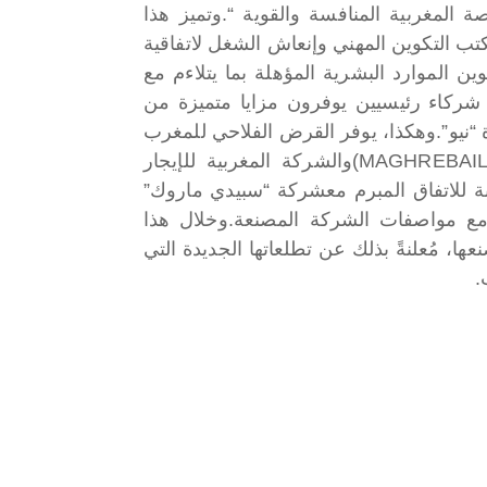
 المغربية المنافسة والقوية “.
وتميز هذا
تب التكوين المهني وإنعاش الشغل لاتفاقية
 الموارد البشرية المؤهلة بما يتلاءم مع
 شركاء رئيسيين يوفرون مزايا متميزة من
ة “نيو”.وهكذا، يوفر القرض الفلاحي للمغرب
وهيئات التمويل صوفاكSOFAC والشركة المغربية للاستئجار (MAGHREBAIL)والشركة المغربية للإيجار
.وبالنسبة للاتفاق المبرم معشركة “سبيدي ماروك”
وخلال هذا
، مُعلنةً بذلك عن تطلعاتها الجديدة التي
.