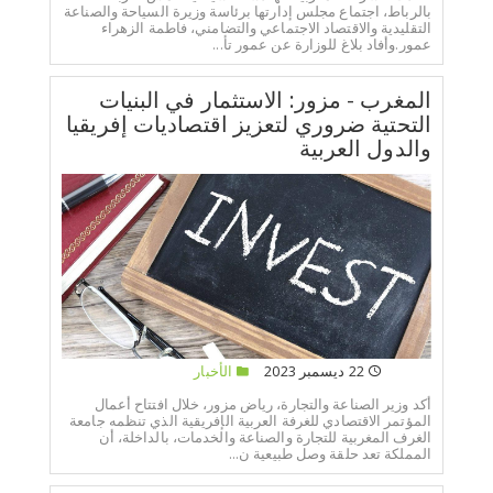
بالرباط، اجتماع مجلس إدارتها برئاسة وزيرة السياحة والصناعة
التقليدية والاقتصاد الاجتماعي والتضامني، فاطمة الزهراء
عمور.وأفاد بلاغ للوزارة عن عمور تأ...
المغرب - مزور: الاستثمار في البنيات
التحتية ضروري لتعزيز اقتصاديات إفريقيا
والدول العربية
22 ديسمبر 2023
الأخبار
أكد وزير الصناعة والتجارة، رياض مزور، خلال افتتاح أعمال
المؤتمر الاقتصادي للغرفة العربية الإفريقية الذي تنظمه جامعة
الغرف المغربية للتجارة والصناعة والخدمات، بالداخلة، أن
المملكة تعد حلقة وصل طبيعية ن...