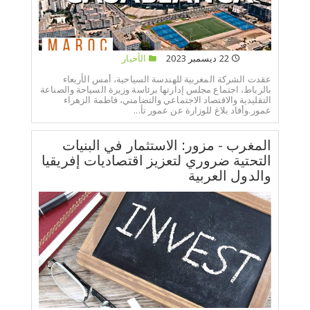
22 ديسمبر 2023
الأخبار
عقدت الشركة المغربية للهندسة السياحية، أمس الأربعاء
بالرباط، اجتماع مجلس إدارتها برئاسة وزيرة السياحة والصناعة
التقليدية والاقتصاد الاجتماعي والتضامني، فاطمة الزهراء
عمور.وأفاد بلاغ للوزارة عن عمور تأ...
المغرب - مزور: الاستثمار في البنيات
التحتية ضروري لتعزيز اقتصاديات إفريقيا
والدول العربية