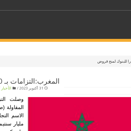
كلمات مفتاحية
حدد ملفا
المغرب:التزامات بـ 1070 مليارا للبنوك لمنح قروض
31 أكتوبر 2023 /
الأخبار
/
 بلدا/بلدان
حدد الفئة
وصلت التز
المقاولة (
مليار سنتيم