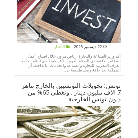
22 ديسمبر 2023
الأخبار
أكد وزير الصناعة والتجارة، رياض مزور، خلال افتتاح أعمال
المؤتمر الاقتصادي للغرفة العربية الإفريقية الذي تنظمه جامعة
الغرف المغربية للتجارة والصناعة والخدمات، بالداخلة، أن
المملكة تعد حلقة وصل طبيعية ن...
تونس: تحويلات التونسيين بالخارج تناهز
7 الاف مليون دينار.. وتغطي 65% من
ديون تونس الخارجية