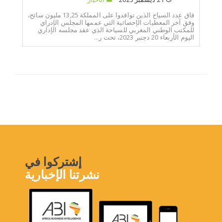
فاق عدد السياح الذين توافدوا على المملكة 13,25 مليون سائح،
وفق آخر المعطيات الإحصائية التي عممها المجلس الإدراي
للمكتب الوطني المغربي للسياحة الذي عقد مجلسه الإداري
اليوم الأربعاء 20 دجنبر 2023، تحت ر...
إشتركوا في
نشرتنا الإخبارية