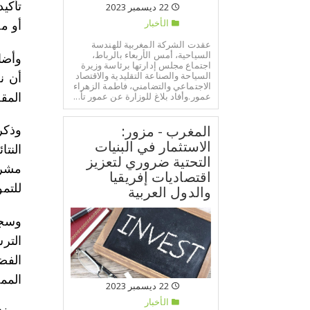
تأكي
22 ديسمبر 2023
الأخبار
أو م
عقدت الشركة المغربية للهندسة
السياحية، أمس الأربعاء بالرباط،
اجتماع مجلس إدارتها برئاسة وزيرة
السياحة والصناعة التقليدية والاقتصاد
الاجتماعي والتضامني، فاطمة الزهراء
عمور.وأفاد بلاغ للوزارة عن عمور تأ...
المقب
المغرب - مزور:
وذكر
الاستثمار في البنيات
التحتية ضروري لتعزيز
اقتصاديات إفريقيا
للتمو
والدول العربية
وسجل
التر
الفض
الممارسا
22 ديسمبر 2023
الأخبار