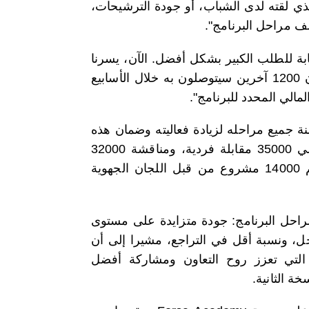
الذي لقته لدى الشباب، أو جودة الترشيحات،
لف مراحل البرنامج".
كهدف تجاوز 10000 مشروع للاستجابة للطلب الكبير بشكل أفضل. الآن، يسرنا
أن نعلن بأن 10000 مشروع قد حصلوا بالفعل على تمويلهم، وأن 1200 آخرين سيتوصلون به خلال الأسابيع
لمالي المحدد للبرنامج".
نة جميع مراحله لزيادة فعاليته وضمان هذه
النتائج الإيجابية، مشيرا إلى أنه تم خلال هذه النسخة إجراء حوالي 35000 مقابلة فردية، ومناقشة 32000
مشروع من قبل اللجان الجهوية للانتقاء، تم على إثر ذلك تقييم 14000 مشروع من قبل اللجان الجهوية
احل البرنامج: جودة متزايدة على مستوى
، ونسبة أقل في التراجع، مشيرا إلى أن
لتي تعزز روح التعاون ومشاركة أفضل