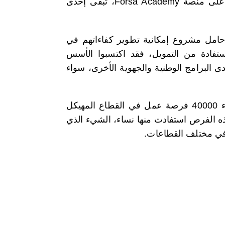
ووفقا للوزارة فإن المواكبة، وخصوصا التكوين عن بعد المتوفر على منصة Forsa Academy، تبقى إحدى
 أتاحت المنصة بالفعل، على مدى عامين، لأزيد من 54000 حامل مشروع إمكانية تطوير كفاءاتهم في
ستفادة من التمويل، فقد اكتسبوا الأسس
 البرامج الوطنية والجهوية الأخرى، سواء
وذكرت الوزارة أن برنامج فرصة ترتب عنه، خلال دورتين، إنشاء 40000 فرصة عمل في القطاع المهيكل
ني، علما أن 32 في المائة من هذه الفرص استفادت منها نساء، الشيء الذي
 في مختلف القطاعات.