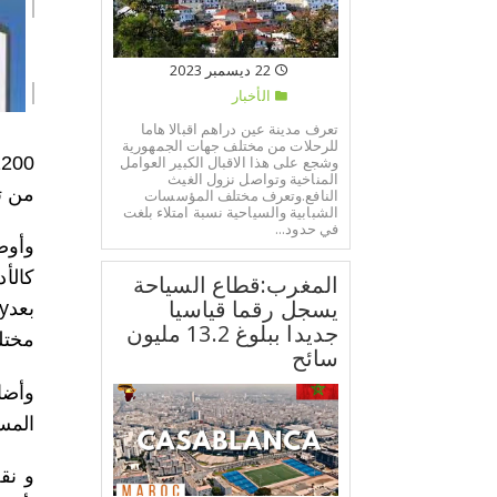
22 ديسمبر 2023
الأخبار
تعرف مدينة عين دراهم اقبالا هاما
للرحلات من مختلف جهات الجمهورية
وشجع على هذا الاقبال الكبير العوامل
المناخية وتواصل نزول الغيث
من ت
النافع.وتعرف مختلف المؤسسات
الشبابية والسياحية نسبة امتلاء بلغت
في حدود...
وأوض
المغرب:قطاع السياحة
يسجل رقما قياسيا
جديدا ببلوغ 13.2 مليون
مختل
سائح
المس
و نق