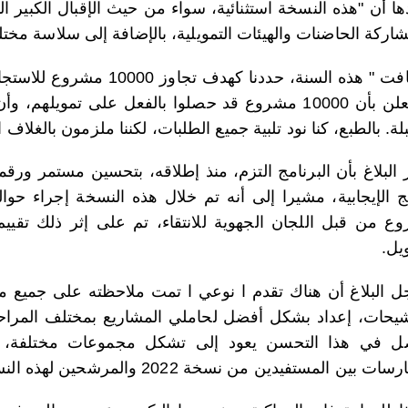
دها أن "هذه النسخة استثنائية، سواء من حيث الإقبال الكبير 
شاركة الحاضنات والهيئات التمويلية، بالإضافة إلى سلاسة مخت
وأضافت " هذه السنة، حددنا 
لة. بالطبع، كنا نود تلبية جميع الطلبات، لكننا ملزمون بالغلاف ا
 البلاغ بأن البرنامج التزم، منذ إطلاقه، بتحسين مستمر ورقم
يل.
 البلاغ أن هناك تقدم ا نوعي ا تمت ملاحظته على جميع مر
شيحات، إعداد بشكل أفضل لحاملي المشاريع بمختلف المراحل
ل في هذا التحسن يعود إلى تشكل مجموعات مختلفة، ا
ت بين المستفيدين من نسخة 2022 والمرشحين لهذه النسخة الثانية.