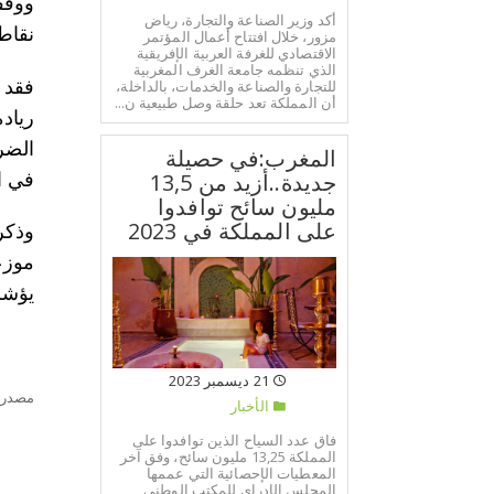
أكد وزير الصناعة والتجارة، رياض
نقاط 
مزور، خلال افتتاح أعمال المؤتمر
الاقتصادي للغرفة العربية الإفريقية
الذي تنظمه جامعة الغرف المغربية
للتجارة والصناعة والخدمات، بالداخلة،
أن المملكة تعد حلقة وصل طبيعية ن...
رياد
الضر
المغرب:في حصيلة
جديدة..أزيد من 13,5
في ا
مليون سائح توافدوا
على المملكة في 2023
يؤشر
21 ديسمبر 2023
مصدر:
الأخبار
فاق عدد السياح الذين توافدوا على
المملكة 13,25 مليون سائح، وفق آخر
المعطيات الإحصائية التي عممها
المجلس الإدراي للمكتب الوطني