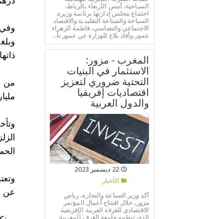
درهم م
السياحية، أمس الأربعاء بالرباط،
اجتماع مجلس إدارتها برئاسة وزيرة
السياحة والصناعة التقليدية والاقتصاد
الاجتماعي والتضامني، فاطمة الزهراء
عمور.وأفاد بلاغ للوزارة عن عمور تأ...
ذاتها 
المغرب - مزور:
الاستثمار في البنيات
التحتية ضروري لتعزيز
اقتصاديات إفريقيا
مليار
والدول العربية
الحماية
22 ديسمبر 2023
وتعتب
الأخبار
عن ط
أكد وزير الصناعة والتجارة، رياض
مزور، خلال افتتاح أعمال المؤتمر
الاقتصادي للغرفة العربية الإفريقية
الذي تنظمه جامعة الغرف المغربية