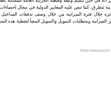
ر أنه في حين تتسم وثيقة وضعية الخزينة العامة للمملكة بط
نة تتطرق، كما تنص عليه المعايير الدولية في مجال إحصاءات ال
جزة خلال فترة الميزانية من خلال وصف تدفقات المداخيل الع
الميزانية ومتطلبات التمويل والتمويل المعبأ لتغطية هذه المت
https://alaoual.com