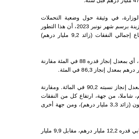
وزارة، في وثيقة حول وضعية التحملات
وموارد الخزينة برسم شهر نونبر 2023، أن هذا التطور
يشمل ارتفاع إجمالي النفقات (زائد 9,2 مليار درهم)
وبلغت المداخيل العادية 275,11 مليار درهم عند متم نونبر الماضي، أي بمعدل إنجاز قدره 88 في المئة مقارنة
وبلغت النفقات العادية حوالي 262,9 مليار درهم، مسجلة بذلك معدل إنجاز نسبته 90,2 في المائة. ومقارنة
ت هذه النفقات ارتفاعا بلغ 3,4 مليار درهم، شاملا، من جهة، ارتفاع كل من النفقات
المتعلقة بـ “السلع والخدمات” (زائد 11,6 مليار درهم) وفوائد الديون (زائد 3,3 مليار درهم)، ومن جهة أخرى
وانعكس تطور المداخيل والنفقات العادية بتسجيل رصيد عادي إيجابي قدره 12,2 مليار درهم، مقابل 9,9 مليار