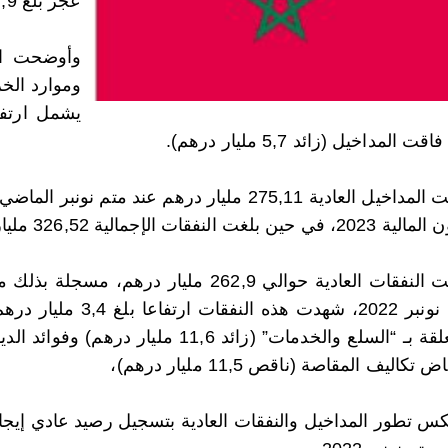
عجز بلغ 47,9 مليار درهم قبل سنة.
وأوضحت ال
قت المداخيل (زائد 5,7 مليار درهم).
لغت النفقات الإجمالية 326,52 مليار درهم بمعدل إنجاز 86,3 في المئة.
بمتم نونبر 2022، شهد
 تكاليف المقاصة (ناقص 11,5 مليار درهم)،