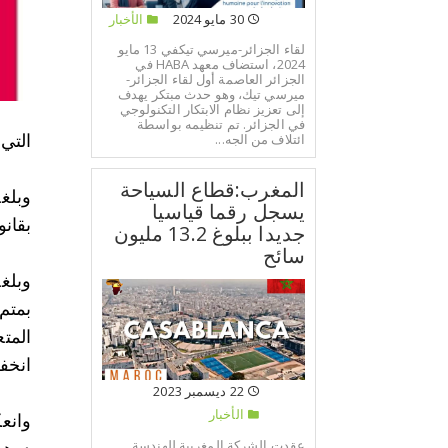
30 مايو 2024
الأخبار
لقاء الجزائر-ميرسي تيكفي 13 مايو
2024، استضاف معهد HABA في
الجزائر العاصمة أول لقاء الجزائر-
ميرسي تيك، وهو حدث مبتكر يهدف
إلى تعزيز نظام الابتكار التكنولوجي
في الجزائر. تم تنظيمه بواسطة
ائتلاف من الجه...
التي فا
المغرب:قطاع السياحة
يسجل رقما قياسيا
بقانون المالية 2023، في حين ب
جديدا ببلوغ 13.2 مليون
سائح
انخفاض
22 ديسمبر 2023
الأخبار
عقدت الشركة المغربية للهندسة