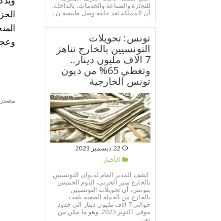
ويذك
للتجارة والصناعة والخدمات، بالداخلة،
أن المملكة تعد حلقة وصل طبيعية ن...
الخزي
المن
تونس: تحويلات
وعجز 
التونسيين بالخارج تناهز
7 الاف مليون دينار..
وتغطي 65% من ديون
تونس الخارجية
مصدر:
22 ديسمبر 2023
الأخبار
كشف المدير العام لديوان التونسيين
بالخارج منير الخربي، اليوم الخميس
بتونس، أن تحويلات التونسيين
بالخارج من العملة الصعبة بلغت
حوالي 7 الاف مليون دينار الى حدود
موفى اكتوبر 2023، وهو ما مكن من
تغ...