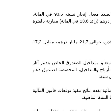
وفي ما يتعلق بنفقات الاستثمار، سجلت قيمة الإصدارات بهذا الصدد معدل إنجاز نسبته 93,6 في المائة.
وبلغت قيمتها 85,3 مليار درهم، لتشهد بذلك ارتفاعا بلغ 10,2 مليار درهم (زائد 13,6 في المائة) مقارنة بالفترة
من جهة أخرى، حققت الحسابات الخاصة للخزينة رصيدا فائضا قدره حوالي 21,7 مليار درهم، مقابل 17,2
ي الاعتبار مبلغ 18,9 مليار درهم، المتعلق بمداخيل الصندوق الخاص بتدبير آثار
 على الأرباح والمداخيل، المخصصة لصندوق دعم
ئية تقدم نتائج تنفيذ توقعات قانون المالية
السنة الماضية.