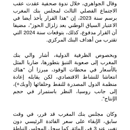
وقال الجواهري، خلال ندوة صحفية عقدت عقب
الاجتماع الفصلي الثالث لمجلس بنك المغرب
برسم سنة 2023، إن “هذا القرار يأخذ أيضا في
الاعتبار السياق الوطني بعد زلزال الحوز”، مضيفا
أن القرار مدفوع، كذلك، بتوقعات سنة 2024 التي
تقترب من أهداف البنك المركزي.
وبخصوص الظرفية الدولية، أشار والي بنك
المغرب إلى صعوبة التنبؤ بتطورها، ضاربا المثل
بالأسعار في محطات الوقود، مبرزا أن “هناك
انتعاشا للنشاط الاقتصادي، لكن يقابله إعادة
منظمة الدول المصدرة للنفط وحلفائها (أوبك+)،
إلى جانب روسيا، النظر باستمرار في حجم
الإنتاج”.
وكان مجلس بنك المغرب قد قرر، في وقت
سابق، الإبقاء على سعر الفائدة الرئيسي دون
تغيير عند 3 في المائة. كما سجل المجلس التباطؤ