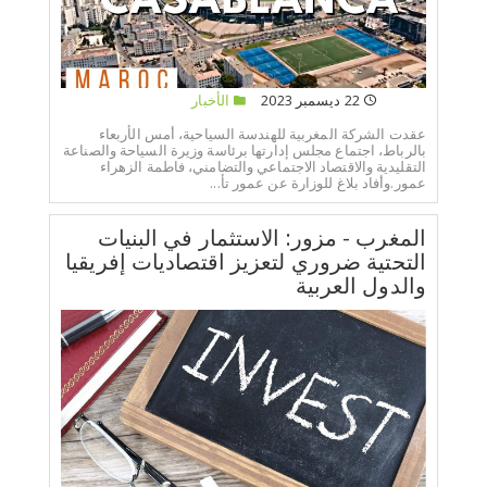
22 ديسمبر 2023
الأخبار
عقدت الشركة المغربية للهندسة السياحية، أمس الأربعاء
بالرباط، اجتماع مجلس إدارتها برئاسة وزيرة السياحة والصناعة
التقليدية والاقتصاد الاجتماعي والتضامني، فاطمة الزهراء
عمور.وأفاد بلاغ للوزارة عن عمور تأ...
المغرب - مزور: الاستثمار في البنيات
التحتية ضروري لتعزيز اقتصاديات إفريقيا
والدول العربية