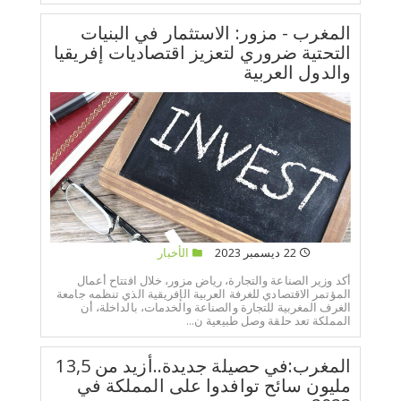
المغرب - مزور: الاستثمار في البنيات
التحتية ضروري لتعزيز اقتصاديات إفريقيا
والدول العربية
22 ديسمبر 2023
الأخبار
أكد وزير الصناعة والتجارة، رياض مزور، خلال افتتاح أعمال
المؤتمر الاقتصادي للغرفة العربية الإفريقية الذي تنظمه جامعة
الغرف المغربية للتجارة والصناعة والخدمات، بالداخلة، أن
المملكة تعد حلقة وصل طبيعية ن...
المغرب:في حصيلة جديدة..أزيد من 13,5
مليون سائح توافدوا على المملكة في