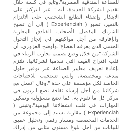
للصناعة الفندقية العصرية".
وتابع في كلمة خلال
تقديم الشركة الجديدة، أنه " عبر التركيز على
الابتكار وإضفاء الطابع الشخصي على الالتزام
بالتميز، تصبو ( Experienciah ) إلى أن تصبح
الشريك المفضل لأصحاب الفنادق المغاربة
والإفارقة من أجل مواكبتهم في إنجاز التحول
الحتمي الذي يعرفه القطاع".
وأوضح العزوزي، أن
الشركة "من خلال وضع تصميم تجارب الزبناء في
قلب اقتراح القيمة التي تقدمها لشركائها، تلتزم
بإعادة تعريف معايير الصناعة عبر توفير حلول
مبدعة ومخصصة، والتي تستجيب للاحتياجات
الخاصة لكل مؤسسة على حدة ".
وقال "نعمل مع
شركائنا من أجل إرساء ثقافة تضع الزبون في
مركز كل ما نقوم به. كما نضع مسؤولية وتمكين
المهارات في قلب انشغالاتنا اليومية".
وتتبنى (
Experienciah ) مقاربة تستند إلى مجموعة من
الخدمات المخصصة ومسار رقمي وتحليل عميق
للبيانات من أجل بلوغ مستوى مثالي من إدراك