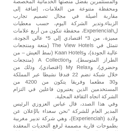
والمستثمرين بفضل منصتها الخدماتية المخصصة
ومحفظة متنوعة من العلامات، إضافة إلى
مقاربة أصيلة في مجال تصميم تجارب
الزبناء.
وتدير الشركة اليوم، حسب معطيات
لExperienciah، محفظة تتكون من أربع علامات
مميزة، من 3* اقتصادي إلى 5* عالي الجودة،
تتمثل في The View Hotels (متعة ومنتجعات
عالية الجودة)، وKaan Hotels (نمط العيش – من
الطراز المتوسط)، وA Collection (منتجعات
وحضري)، وMy Relax (اقتصادي)، وذلك من
خلال شبكة تضم 22 فندقا نشيطا عبر المملكة
و30 مطعما وفريقا يتكون من 4200 من
المستخدمين الذين يعتبرون فاعلين في التزام
الشركة اتجاه الثقافة المحلية.
وفي هذا الصدد، قال عباس العزوزي الرئيس
المدير العام للشركة "نحن سعداء بالإعلان عن
ولادة (Experienciah)، وهي شركة تدبير مغربية
بطموحات قارية مصممة لرفع التحديات المعقدة