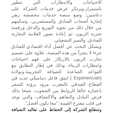
الاحتياجات والانتظارات التي تتطور
باستمرار.
ويرتكز عرض خدمات الشركة على
دعامتين: وضع منصة خدمات مخصصة رهن
إشارة أصحاب الفنادق والمستثمرين، وتمكينهم
من خلال ذلك من تجويد التوزيع والدخل ورقمنة
تجربة الزبون، ثم إعادة تصور العلامة التجارية
للفنادق، والتميز التشغيلي.
ويشكل البحث عن أفضل أداء اقتصادي للفنادق
جزءا لا يتجزأ من هذه المنصة، علاوة على تصميم
تجارب الزبون بالارتكاز على فهم احتياجات
وانتظارات الزبناء، وذلك في إطار التطابق مع
القواعد الصاعدة للضيافة التجريبية.
وبولادة
(Experienciah ) انبثق فاعل ديناميكي جديد في
القطاع الفندقي بالمغرب مزود برؤية للسفر
باعتباره خالقا للروابط بين الشعوب، متيحا بذلك
فرص التبادل والتفاهم والاكتشاف، والتي توجد
في قلب مقترح القيمة: "معا نكون أفضل".
وتتطلع الشركة إلى الحفاظ على تقاليد الضيافة