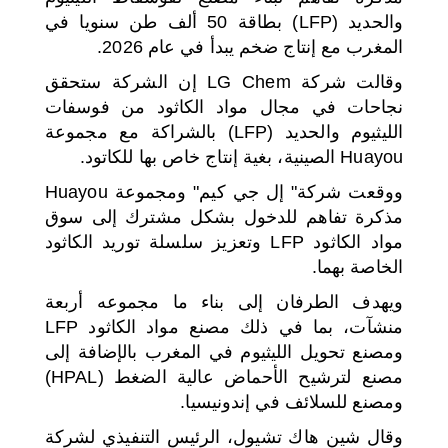
والحديد (LFP) بطاقة 50 ألف طن سنويا في
المغرب مع إنتاج ضخم يبدأ في عام 2026.
وقالت شركة LG Chem إن الشركة ستحقق
نجاحات في مجال مواد الكاثود من فوسفات
الليثيوم والحديد (LFP) بالشراكة مع مجموعة
Huayou الصينية، بغية إنتاج خاص بها للكاتود.
ووقعت شركة" إل جي كيم" ومجموعة Huayou
مذكرة تفاهم للدخول بشكل مشترك إلى سوق
مواد الكاثود LFP وتعزيز سلسلة توريد الكاثود
الخاصة بهما.
ويهدف الطرفان إلى بناء ما مجموعه أربعة
منشآت، بما في ذلك مصنع مواد الكاثود LFP
ومصنع تحويل الليثيوم في المغرب بالإضافة إلى
مصنع لترشيح الأحماض عالية الضغط (HPAL)
ومصنع للسلائف في إندونيسيا.
وقال شين هاك تشيول، الرئيس التنفيذي لشركة