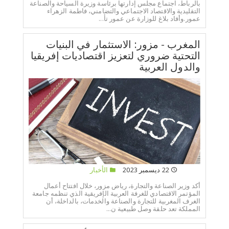
بالرباط، اجتماع مجلس إدارتها برئاسة وزيرة السياحة والصناعة
التقليدية والاقتصاد الاجتماعي والتضامني، فاطمة الزهراء
عمور.وأفاد بلاغ للوزارة عن عمور تأ...
المغرب - مزور: الاستثمار في البنيات
التحتية ضروري لتعزيز اقتصاديات إفريقيا
والدول العربية
22 ديسمبر 2023
الأخبار
أكد وزير الصناعة والتجارة، رياض مزور، خلال افتتاح أعمال
المؤتمر الاقتصادي للغرفة العربية الإفريقية الذي تنظمه جامعة
الغرف المغربية للتجارة والصناعة والخدمات، بالداخلة، أن
المملكة تعد حلقة وصل طبيعية ن...