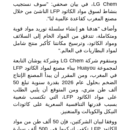
LG Chem، في بيان صحفي: "سوف نستجيب
بنشاط لسوق مواد الكاثود LFP الناشئ من خلال
مصنع المغرب كقاعدة عالمية لنا".
وأضاف "هدفنا هو إنشاء سلسلة توريد مواد قوية
ومتكاملة، تتدفق من المواد الخام إلى السلائف
ومواد الكاثود، وترسيخ مكانتنا كأكبر منتج شامل
لمواد البطاريات في العالم."
وستقوم شركة LG Chem وشركة يوشان التابعة
لمجموعة Huayou ببناء مصنع لمواد الكاثود LFP
في المغرب، ومن المقرر أن يبدأ المصنع الإنتاج
الضخم بحلول عام 2026 بقدرة سنوية تبلغ 50
ألف طن متري، ومن المتوقع أن يلبي الطلب
على مواد الكاثود LFP، التي تكتسب شعبية
بسبب قدرتها التنافسية السعرية على كاثودات
النيكل والكوبالت والمنغنيز.
ووفقا لبيان الشركتين، فإن 50 ألف طن من مواد
الكاثود LFP تكفي لتركيبها في 500 ألف سيارة