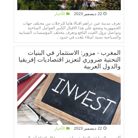
22 ديسمبر 2023
الأخبار
تعرف مدينة عين دراهم اقبالا هاما للرحلات من مختلف جهات
الجمهورية وشجع على هذا الاقبال الكبير العوامل المناخية
وتواصل نزول الغيث النافع.وتعرف مختلف المؤسسات الشبابية
والسياحية نسبة امتلاء بلغت في حدود...
المغرب - مزور: الاستثمار في البنيات
التحتية ضروري لتعزيز اقتصاديات إفريقيا
والدول العربية
22 ديسمبر 2023
الأخبار
أكد وزير الصناعة والتجارة، رياض مزور، خلال افتتاح أعمال