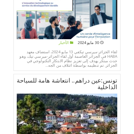
30 مايو 2024
الأخبار
لقاء الجزائر-ميرسي تيكفي 13 مايو 2024، استضاف معهد
HABA في الجزائر العاصمة أول لقاء الجزائر-ميرسي تيك، وهو
حدث مبتكر يهدف إلى تعزيز نظام الابتكار التكنولوجي في
الجزائر. تم تنظيمه بواسطة ائتلاف من الجه...
تونس:عين دراهم.. انتعاشة هامة للسياحة
الداخلية