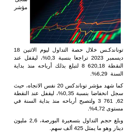
مؤشر
اختر بلدا/بلدان
توناندكـس خلال حصة التداول ليوم الاثنين 18
ديسمبر 2023 تراجعا بنسبة 0,3%، ليقفل عند
النقطة 620,18 8 لتبلغ بذلك أرباحه منذ بداية
السنة 6,29%.
كما شهد مؤشر توناندكس 20 نفس الاتجاه، حيث
سجل انخفاضا بنسبة 0,35%، ليقفل عند النقطة
62, 761 3 ولتصبح أرباحه منذ بداية السنة في
مستوى 4,72%.
وبلغ حجم التداول بتسعيرة البورصة، 2,6 مليون
دينار وهو ما يمثل 425 ألف سهم.