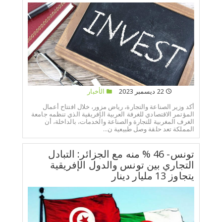
22 ديسمبر 2023
الأخبار
أكد وزير الصناعة والتجارة، رياض مزور، خلال افتتاح أعمال
المؤتمر الاقتصادي للغرفة العربية الإفريقية الذي تنظمه جامعة
الغرف المغربية للتجارة والصناعة والخدمات، بالداخلة، أن
المملكة تعد حلقة وصل طبيعية ن...
تونس- 46 % منه مع الجزائر: التبادل
التجاري بين تونس والدول الإفريقية
يتجاوز 13 مليار دينار