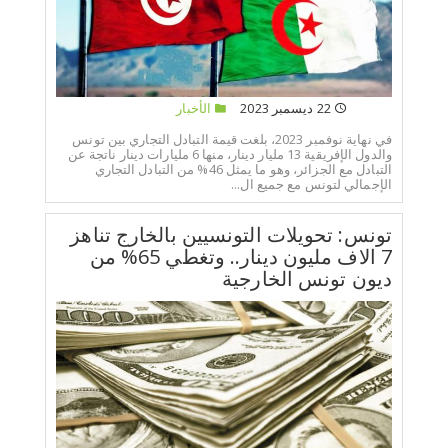
22 ديسمبر 2023
الأخبار
في نهاية نوفمبر 2023، بلغت قيمة التبادل التجاري بين تونس
والدول الإفريقية 13 مليار دينار، منها 6 مليارات دينار ناتجة عن
التبادل مع الجزائر، وهو ما يمثل 46% من التبادل التجاري
الإجمالي لتونس مع جميع ال...
تونس: تحويلات التونسيين بالخارج تناهز
7 الاف مليون دينار.. وتغطي 65% من
ديون تونس الخارجية