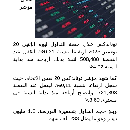
مؤشر
اختر بلدا/بلدان
توناندكس خلال حصة التداول ليوم الإثنين 20
نوفمبر 2023 ارتفاعا بنسبة 0,21%، ليقفل عند
النقطة 508,488 لتبلغ بذلك أرباحه منذ بداية
السنة 4,92%.
كما شهد مؤشر توناندكس 20 نفس الاتجاه، حيث
سجل ارتفاعا بنسبة 0,11%، ليقفل عند النقطة
721,393، ولتصبح أرباحه منذ بداية السنة في
مستوى 3,60%.
وبلغ حجم التداول بتسعيرة البورصة، 1,3 مليون
دينار وهو ما يمثل 233 ألف سهم.