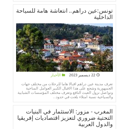
تونس:عين دراهم.. انتعاشة هامة للسياحة
الداخلية
22 ديسمبر 2023
الأخبار
تعرف مدينة عين دراهم اقبالا هاما للرحلات من مختلف جهات
الجمهورية وشجع على هذا الاقبال الكبير العوامل المناخية
وتواصل نزول الغيث النافع.وتعرف مختلف المؤسسات الشبابية
والسياحية نسبة امتلاء بلغت في حدود...
المغرب - مزور: الاستثمار في البنيات
التحتية ضروري لتعزيز اقتصاديات إفريقيا
والدول العربية