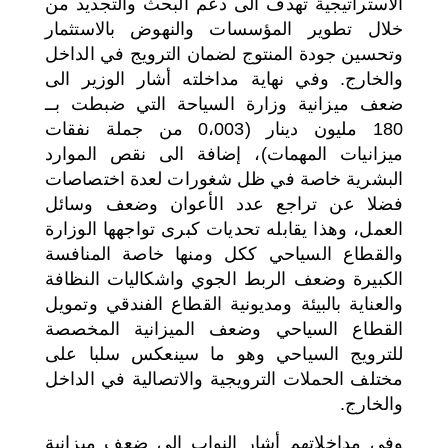
الاستراتيجية تهدف الى دعم البحث والتجديد من
خلال تطوير المؤسسات والنهوض بالاستثمار
وتحسين جودة المنتوج لضمان الترويج في الداخل
والخارج. وفي نهاية مداخلته أشار الوزير الى
ضعف ميزانية وزارة السياحة التي ضبطت بــ
180 مليون دينار (0،003 من جملة نفقات
ميزانيات المهمات)، إضافة الى نقص الموارد
البشرية خاصة في ظل شغورات لعدة اختصاصات
فضلا عن تراجع عدد الأعوان وضعف وسائل
العمل، وهذا يقابله تحديات كبرى تواجهها الوزارة
والقطاع السياحي ككل ومنها خاصة المنافسة
الكبيرة وضعف الربط الجوي واشكاليات النظافة
والعناية بالبيئة ومديونية القطاع الفندقي وتمويل
القطاع السياحي وضعف الميزانية المخصصة
للترويج السياحي وهو ما سينعكس سلبا على
مختلف الحملات الترويجية والاتصالية في الداخل
والخارج.
وفي مداخلاتهم أشار النواب الى ضعف ميزانية