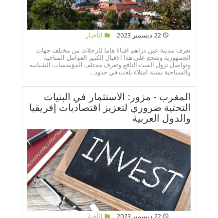
22 ديسمبر 2023
الأخبار
تعرف مدينة عين دراهم اقبالا هاما للرحلات من مختلف جهات
الجمهورية وشجع على هذا الاقبال الكبير العوامل المناخية
وتواصل نزول الغيث النافع.وتعرف مختلف المؤسسات الشبابية
والسياحية نسبة امتلاء بلغت في حدود...
المغرب - مزور: الاستثمار في البنيات
التحتية ضروري لتعزيز اقتصاديات إفريقيا
والدول العربية
22 ديسمبر 2023
الأخبار