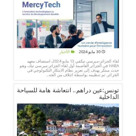
30 مايو 2024
الأخبار
لقاء الجزائر-ميرسي تيكفي 13 مايو 2024، استضاف معهد
HABA في الجزائر العاصمة أول لقاء الجزائر-ميرسي تيك، وهو
حدث مبتكر يهدف إلى تعزيز نظام الابتكار التكنولوجي في
الجزائر. تم تنظيمه بواسطة ائتلاف من الجه...
تونس:عين دراهم.. انتعاشة هامة للسياحة
الداخلية