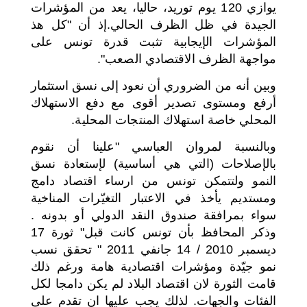
يوازي 120 يوم توريد، حاليا، يعد من المؤشرات
الجيدة في ظل الظرف الحالي.إذ أن "كل هذ
المؤشرات الإيجابية تثبت قدرة تونس على
مواجهة الظرف الاقتصادي الصعب".
وبين أنه من الضروري أن نعود إلى نسق استثمار
أرفع ومستوى تصدير أقوى مع دفع الاستهلاك
المحلي خاصة استهلاك المنتجات المحلية.
وبالنسبة لمروان العباسي "علينا أن نقوم
بالإصلاحات (التي هي أساسية) لإستعادة نسق
النمو ولتتمكن تونس من ارساء اقتصاد دامج
ومستديم يأخذ في الاعتبار التغيّرات المناخية
سواء بمرافقة صندوق النقد الدولي أو بدونه .
وذكر المحافظ بأن تونس كانت قبل" ثورة 17
ديسمبر 2010 / 14 جانفي 2011 " تحقق نسب
نمو جيّدة ومؤشرات اقتصادية هامة ورغم ذلك
قامت الثورة لان اقتصاد البلاد لم يكن دامجا لكل
الفئات والجهات. لذلك يجب عليها ان تقدم على