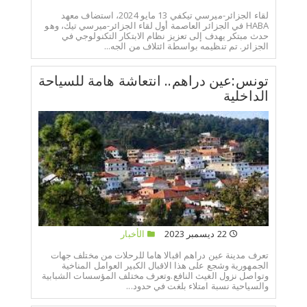
لقاء الجزائر-ميرسي تيكفي 13 مايو 2024، استضاف معهد
HABA في الجزائر العاصمة أول لقاء الجزائر-ميرسي تيك، وهو
حدث مبتكر يهدف إلى تعزيز نظام الابتكار التكنولوجي في
الجزائر. تم تنظيمه بواسطة ائتلاف من الجه...
تونس:عين دراهم.. انتعاشة هامة للسياحة
الداخلية
22 ديسمبر 2023
الأخبار
تعرف مدينة عين دراهم اقبالا هاما للرحلات من مختلف جهات
الجمهورية وشجع على هذا الاقبال الكبير العوامل المناخية
وتواصل نزول الغيث النافع.وتعرف مختلف المؤسسات الشبابية
والسياحية نسبة امتلاء بلغت في حدود...