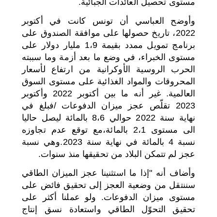
مستوى تحصيل العائدات الجبائية.
وأوضح العباسي أن تونس كانت في أكتوبر
2022، تاريخ حصولها على موافقة الصندوق على
برنامج تمويل ممدد بقيمة 1،9 مليار دولار على
مستوى الخبراء، في وضع ما بعد أزمة وما سببته
الحرب الروسية الأوكرانية من ارتفاع لأسعار
المحروقات والمواد الغذائية على مستوى السوق
العالمية. غير أنه ما بين أكتوبر 2022 وأكتوبر
2023 تقلّص عجز ميزان الدفوعات /فبلغ في
نهاية سنة 2022 حوالي 8،6 بالمائة ليصل حاليا
الى مستوى 2،1 بالمائة،مع توقع عدم تجاوزه
نسبة 4 بالمائة في نهاية سنة 2023.وهي نسبة
عجز لم تتمكن البلاد من تحقيقها منذ سنوات.
وأضاف أنه "إذا ما استثنينا عجز الميزان الطاقي
سننتقل من وضعية العجز إلى تحقيق فائض على
مستوى ميزان الدفوعات. ولو عملنا أكثر على
تحقيق التحوّل الطاقي واستعادة نسق إنتاج