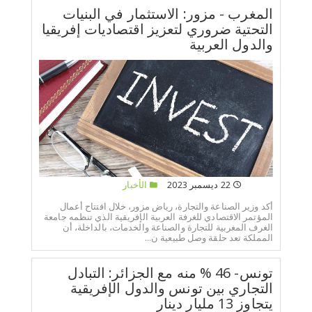
المغرب - مزور: الاستثمار في البنيات
التحتية ضروري لتعزيز اقتصاديات إفريقيا
والدول العربية
22 ديسمبر 2023
الأخبار
أكد وزير الصناعة والتجارة، رياض مزور، خلال افتتاح أعمال
المؤتمر الاقتصادي للغرفة العربية الإفريقية الذي تنظمه جامعة
الغرف المغربية للتجارة والصناعة والخدمات، بالداخلة، أن
المملكة تعد حلقة وصل طبيعية ن...
تونس- 46 % منه مع الجزائر: التبادل
التجاري بين تونس والدول الإفريقية
يتجاوز 13 مليار دينار